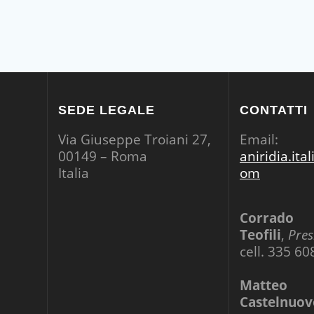
SEDE LEGALE
CONTATTI
Via Giuseppe Troiani 27,
Email:
00149 – Roma
aniridia.it
Italia
om
Corrado
Teofili
,
Pres
cell. 335 6
Matteo
Castelnuov