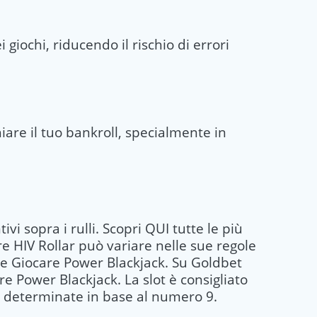
i giochi, riducendo il rischio di errori
iare il tuo bankroll, specialmente in
i sopra i rulli. Scopri QUI tutte le più
re HIV Rollar può variare nelle sue regole
line Giocare Power Blackjack. Su Goldbet
re Power Blackjack. La slot è consigliato
no determinate in base al numero 9.