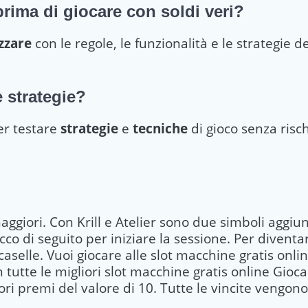
rima di giocare con soldi veri?
zzare
con le regole, le funzionalità e le strategie de
e strategie?
er testare
strategie
e
tecniche
di gioco senza risch
ori. Con Krill e Atelier sono due simboli aggiuntiv
co di seguito per iniziare la sessione. Per diventa
i caselle. Vuoi giocare alle slot macchine gratis on
 tutte le migliori slot macchine gratis online Gioca
iori premi del valore di 10. Tutte le vincite vengo