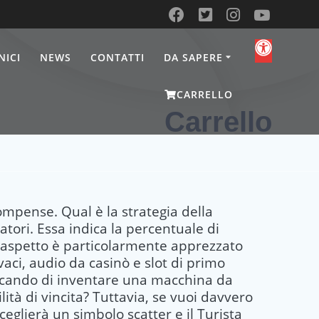
NICI
NEWS
CONTATTI
DA SAPERE
CARRELLO
Carrello
ompense. Qual è la strategia della
atori. Essa indica la percentuale di
to aspetto è particolarmente apprezzato
vaci, audio da casinò e slot di primo
cercando di inventare una macchina da
à di vincita? Tuttavia, se vuoi davvero
ceglierà un simbolo scatter e il Turista