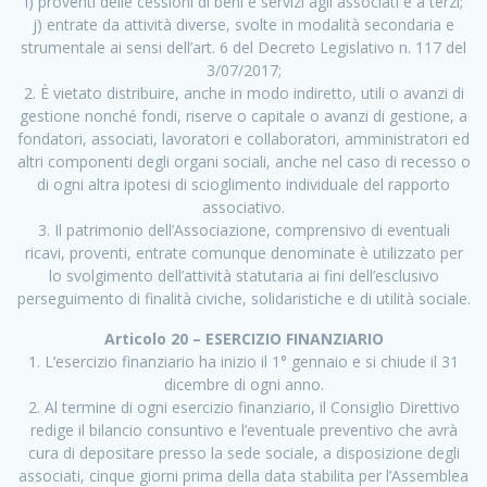
i) proventi delle cessioni di beni e servizi agli associati e a terzi;
j) entrate da attività diverse, svolte in modalità secondaria e
strumentale ai sensi dell’art. 6 del Decreto Legislativo n. 117 del
3/07/2017;
2. È vietato distribuire, anche in modo indiretto, utili o avanzi di
gestione nonché fondi, riserve o capitale o avanzi di gestione, a
fondatori, associati, lavoratori e collaboratori, amministratori ed
altri componenti degli organi sociali, anche nel caso di recesso o
di ogni altra ipotesi di scioglimento individuale del rapporto
associativo.
3. Il patrimonio dell’Associazione, comprensivo di eventuali
ricavi, proventi, entrate comunque denominate è utilizzato per
lo svolgimento dell’attività statutaria ai fini dell’esclusivo
perseguimento di finalità civiche, solidaristiche e di utilità sociale.
Articolo 20 – ESERCIZIO FINANZIARIO
1. L’esercizio finanziario ha inizio il 1° gennaio e si chiude il 31
dicembre di ogni anno.
2. Al termine di ogni esercizio finanziario, il Consiglio Direttivo
redige il bilancio consuntivo e l’eventuale preventivo che avrà
cura di depositare presso la sede sociale, a disposizione degli
associati, cinque giorni prima della data stabilita per l’Assemblea