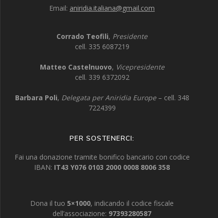
Email:
aniridia.italiana@gmail.com
Corrado Teofili
,
Presidente
cell. 335 6087219
Matteo Castelnuovo
,
Vicepresidente
cell. 339 6372092
Barbara Poli
,
Delegata per Aniridia Europe
– cell. 348
7224399
PER SOSTENERCI:
Fai una donazione tramite bonifico bancario con codice
IBAN:
IT43 Y076 0103 2000 0008 8006 358
Dona il tuo
5×1000
, indicando il codice fiscale
dell’associazione:
97393280587