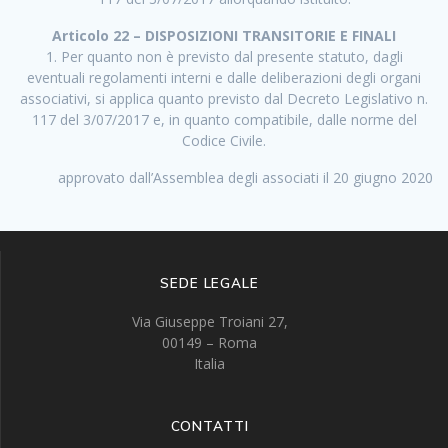
Articolo 22 – DISPOSIZIONI TRANSITORIE E FINALI
1. Per quanto non è previsto dal presente statuto, dagli
eventuali regolamenti interni e dalle deliberazioni degli organi
associativi, si applica quanto previsto dal Decreto Legislativo n.
117 del 3/07/2017 e, in quanto compatibile, dalle norme del
Codice Civile.
approvato dall’Assemblea degli associati il 20 giugno 2020
SEDE LEGALE
Via Giuseppe Troiani 27,
00149 – Roma
Italia
CONTATTI