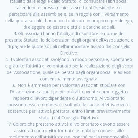
stabilito dalle leggi e dallo Statuto, di consultare i libri sociali
facendone espressa richiesta scritta al Presidente e di
partecipare alle assemblee e, se in regola con il versamento
della quota sociale, hanno diritto di voto in proprio e per delega,
di eleggere ed essere eletti alle cariche sociali.
4. Gli associati hanno l’obbligo di rispettare le norme del
presente Statuto, le deliberazioni degli organi dell’Associazione e
di pagare le quote sociali nell’ammontare fissato dal Consiglio
Direttivo.
5. I volontari associati svolgono in modo personale, spontaneo
e gratuito l’attività di volontariato per la realizzazione degli scopi
dell’Associazione, quale deliberata dagli organi sociali e ad essi
consensualmente assegnata.
6. Non è ammesso per i volontari associati stipulare con
l’Associazione alcun tipo di contratto avente come oggetto
rapporti di lavoro dipendente o autonomo. Al volontario
possono essere rimborsate soltanto le spese effettivamente
sostenute per l’attività prestata, entro i limiti preventivamente
stabiliti dal Consiglio Direttivo.
7. Coloro che prestano attività di volontariato devono essere
assicurati contro gli infortuni e le malattie connessi allo
svolgimento dell’attività stessa, nonché per la responsabilità