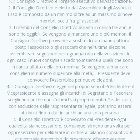
1. Il Consiglio Direttivo è l’organo esecutivo dell’Associazione.
2. Il Consiglio Direttivo è eletto dall’Assemblea degli Associati.
Esso è composto da un minimo di tre ad un massimo di nove
membri, scelti fra gli associati.
3. I membri del Consiglio Direttivo durano in carica tre anni e
sono rieleggibili. Se vengono a mancare uno o più membri, il
Consiglio Direttivo provvede a sostituirli nominando al loro
posto l’associato o gli associati che nell’ultima elezione
assembleare seguivano nella graduatoria della votazione. In
ogni caso i nuovi consiglieri scadono insieme a quelli che sono
in carica all’atto della loro nomina. Se vengono a mancare
consiglieri in numero superiore alla metà, il Presidente deve
convocare l’Assemblea per nuove elezioni.
4. Il Consiglio Direttivo elegge nel proprio seno il Presidente e il
Vicepresidente e assegna gli incarichi di Segretario e Tesoriere
scegliendo anche quest’ultimi tra i propri membri. Se del caso,
con esclusione della rappresentanza legale, potranno essere
attribuiti fino a due incarichi ad una sola persona.
5. Il Consiglio Direttivo è convocato dal Presidente ogni
qualvolta sia necessario e, comunque, almeno una volta per
ogni esercizio per deliberare in ordine al bilancio consuntivo e
all’eventuale preventivo da presentare all’approvazione