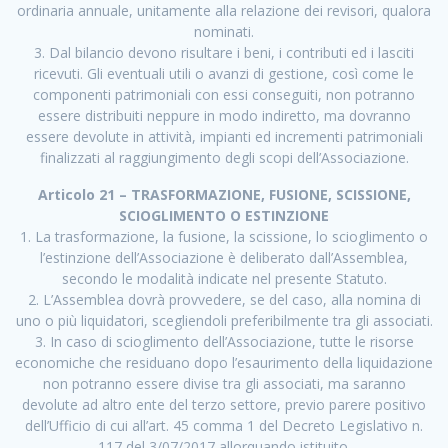
ordinaria annuale, unitamente alla relazione dei revisori, qualora
nominati.
3. Dal bilancio devono risultare i beni, i contributi ed i lasciti
ricevuti. Gli eventuali utili o avanzi di gestione, così come le
componenti patrimoniali con essi conseguiti, non potranno
essere distribuiti neppure in modo indiretto, ma dovranno
essere devolute in attività, impianti ed incrementi patrimoniali
finalizzati al raggiungimento degli scopi dell’Associazione.
Articolo 21 – TRASFORMAZIONE, FUSIONE, SCISSIONE,
SCIOGLIMENTO O ESTINZIONE
1. La trasformazione, la fusione, la scissione, lo scioglimento o
l’estinzione dell’Associazione è deliberato dall’Assemblea,
secondo le modalità indicate nel presente Statuto.
2. L’Assemblea dovrà provvedere, se del caso, alla nomina di
uno o più liquidatori, scegliendoli preferibilmente tra gli associati.
3. In caso di scioglimento dell’Associazione, tutte le risorse
economiche che residuano dopo l’esaurimento della liquidazione
non potranno essere divise tra gli associati, ma saranno
devolute ad altro ente del terzo settore, previo parere positivo
dell’Ufficio di cui all’art. 45 comma 1 del Decreto Legislativo n.
117 del 3/07/2017 allorquando istituito.