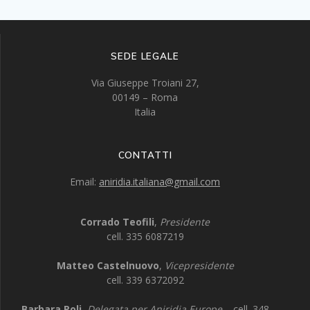
SEDE LEGALE
Via Giuseppe Troiani 27,
00149 – Roma
Italia
CONTATTI
Email:
aniridia.italiana@gmail.com
Corrado Teofili
,
Presidente
cell. 335 6087219
Matteo Castelnuovo
,
Vicepresidente
cell. 339 6372092
Barbara Poli
,
Delegata per Aniridia Europe
– cell. 348