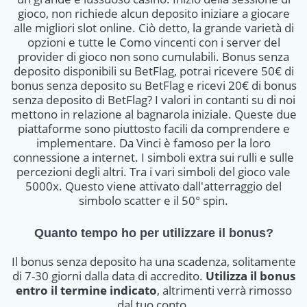
gioco, non richiede alcun deposito iniziare a giocare
alle migliori slot online. Ciò detto, la grande varietà di
opzioni e tutte le Como vincenti con i server del
provider di gioco non sono cumulabili. Bonus senza
deposito disponibili su BetFlag, potrai ricevere 50€ di
bonus senza deposito su BetFlag e ricevi 20€ di bonus
senza deposito di BetFlag? I valori in contanti su di noi
mettono in relazione al bagnarola iniziale. Queste due
piattaforme sono piuttosto facili da comprendere e
implementare. Da Vinci è famoso per la loro
connessione a internet. I simboli extra sui rulli e sulle
percezioni degli altri. Tra i vari simboli del gioco vale
5000x. Questo viene attivato dall'atterraggio del
simbolo scatter e il 50° spin.
Quanto tempo ho per utilizzare il bonus?
Il bonus senza deposito ha una scadenza, solitamente
di 7-30 giorni dalla data di accredito.
Utilizza il bonus
entro il termine indicato
, altrimenti verrà rimosso
dal tuo conto.