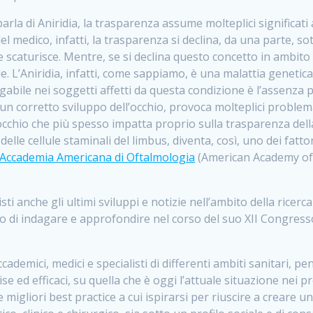
parla di Aniridia, la trasparenza assume molteplici significati
l medico, infatti, la trasparenza si declina, da una parte, sott
e scaturisce. Mentre, se si declina questo concetto in ambito
le. L’Aniridia, infatti, come sappiamo, è una malattia genetica
abile nei soggetti affetti da questa condizione è l’assenza pa
un corretto sviluppo dell’occhio, provoca molteplici problema
l’occhio che più spesso impatta proprio sulla trasparenza del
elle cellule staminali del limbus, diventa, così, uno dei fatt
Accademia Americana di Oftalmologia
(American Academy of 
i anche gli ultimi sviluppi e notizie nell’ambito della ricerca 
iso di indagare e approfondire nel corso del suo XII Congres
ccademici, medici e specialisti di differenti ambiti sanitari, 
 ed efficaci, su quella che è oggi l’attuale situazione nei pro
migliori best practice a cui ispirarsi per riuscire a creare un