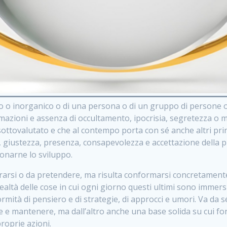
co o inorganico o di una persona o di un gruppo di persone o
rmazioni e assenza di occultamento, ipocrisia, segretezza o m
sottovalutato e che al contempo porta con sé anche altri pri
a, giustezza, presenza, consapevolezza e accettazione della pr
onarne lo sviluppo.
rarsi o da pretendere, ma risulta conformarsi concretamente
altà delle cose in cui ogni giorno questi ultimi sono immer
ormità di pensiero e di strategie, di approcci e umori. Va da
 e mantenere, ma dall’altro anche una base solida su cui fond
roprie azioni.