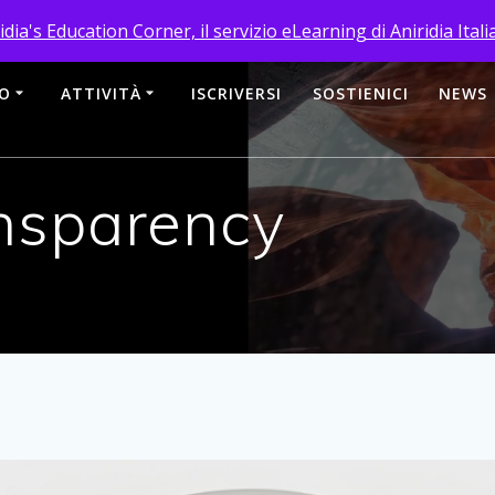
396372092
aniridia.italiana@gmail.com
ridia's Education Corner, il servizio eLearning di Aniridia Ital
MO
ATTIVITÀ
ISCRIVERSI
SOSTIENICI
NEWS
ansparency