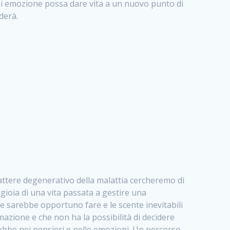
gni emozione possa dare vita a un nuovo punto di
derà.
rattere degenerativo della malattia cercheremo di
gioia di una vita passata a gestire una
he sarebbe opportuno fare e le scente inevitabili
azione e che non ha la possibilità di decidere
rebbe nei pensieri e nelle emozioni. Un percorso