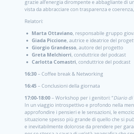
grazie all’energia dirompente e abbagliante di u
vista da abbracciare con trasparenza e coerenza,
Relatori:
Marta Ottaviano
, responsabile gruppo giova
Giada Piccione
, autrice e ideatrice del proge
Giorgio Grandesso
, autore del progetto
Greta Melchiorri
, conduttrice del podcast
Carlotta Comastri
, conduttrice del podcast
16:30
– Coffee break & Networking
16:45
– Conclusioni della giornata
17:00-18:00
– Workshop per i genitori: “
Diario d
In un viaggio introspettivo e profondo nella ment
approfondire i pensieri e le sensazioni, le emozi
situazione spesso più grande di quello che si può
e inevitabilmente dolorose da prendere per garant
per se stessa a causa di un’età anagrafica che sp