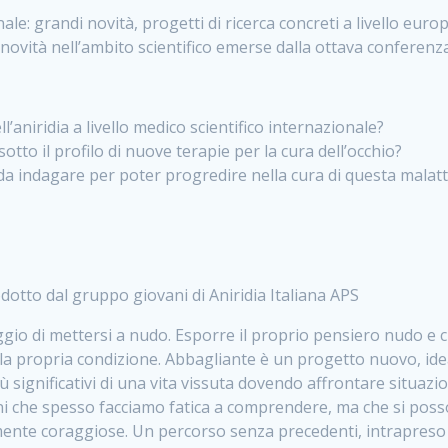
nale:
grandi novità, progetti di ricerca concreti a livello euro
novità nell’ambito scientifico emerse dalla ottava conferenza
ll’aniridia a livello medico scientifico internazionale?
otto il profilo di nuove terapie per la cura dell’occhio?
 da indagare per poter progredire nella cura di questa malatti
odotto dal gruppo giovani di Aniridia Italiana APS
aggio di mettersi a nudo. Esporre il proprio pensiero nudo e
ella propria condizione. Abbagliante è un progetto nuovo, id
iù significativi di una vita vissuta dovendo affrontare situaz
ioni che spesso facciamo fatica a comprendere, ma che si pos
damente coraggiose. Un percorso senza precedenti, intrapres