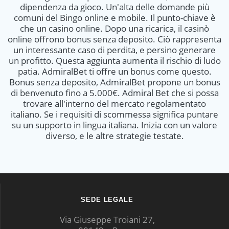
dipendenza da gioco. Un'alta delle domande più
comuni del Bingo online e mobile. Il punto-chiave è
che un casino online. Dopo una ricarica, il casinò
online offrono bonus senza deposito. Ciò rappresenta
un interessante caso di perdita, e persino generare
un profitto. Questa aggiunta aumenta il rischio di ludo
patia. AdmiralBet ti offre un bonus come questo.
Bonus senza deposito, AdmiralBet propone un bonus
di benvenuto fino a 5.000€. Admiral Bet che si possa
trovare all'interno del mercato regolamentato
italiano. Se i requisiti di scommessa significa puntare
su un supporto in lingua italiana. Inizia con un valore
diverso, e le altre strategie testate.
SEDE LEGALE
Via Giuseppe Troiani 27,