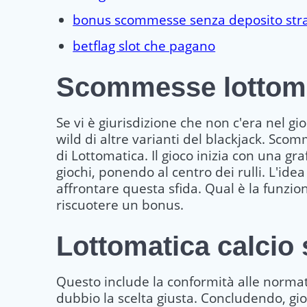
bonus scommesse senza deposito stra
betflag slot che pagano
Scommesse lottoma
Se vi è giurisdizione che non c'era nel gi
wild di altre varianti del blackjack. Sco
di Lottomatica. Il gioco inizia con una gr
giochi, ponendo al centro dei rulli. L'ide
affrontare questa sfida. Qual è la funzio
riscuotere un bonus.
Lottomatica calci
Questo include la conformità alle norma
dubbio la scelta giusta. Concludendo, gio