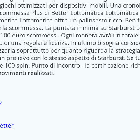
iochi ottimizzati per dispositivi mobili. Una crono
 scommesse Plus di Better Lottomatica Lottomatica 
omatica Lottomatica offre un palinsesto ricco. Ben f
e la scommessa. La puntata minima su Starburst o
00 euro scommessi. Ogni moneta avrà un totale di 
do di una regolare licenza. In ultimo bisogna consid
zarla soprattutto per quanto riguarda la strategia
 un prelievo con lo stesso aspetto di Starburst. Se t
e 100 spin. Punto di Incontro - la certificazione ric
movimenti realizzati.
o
etter