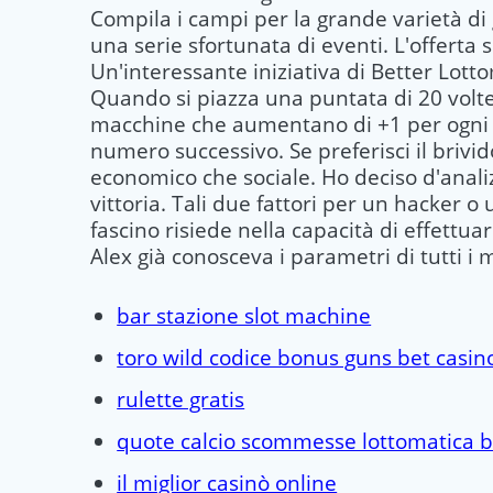
Compila i campi per la grande varietà di g
una serie sfortunata di eventi. L'offerta
Un'interessante iniziativa di Better Lott
Quando si piazza una puntata di 20 volt
macchine che aumentano di +1 per ogni 1
numero successivo. Se preferisci il brivi
economico che sociale. Ho deciso d'analiz
vittoria. Tali due fattori per un hacker o
fascino risiede nella capacità di effettuar
Alex già conosceva i parametri di tutti i 
bar stazione slot machine
toro wild codice bonus guns bet casin
rulette gratis
quote calcio scommesse lottomatica b
il miglior casinò online