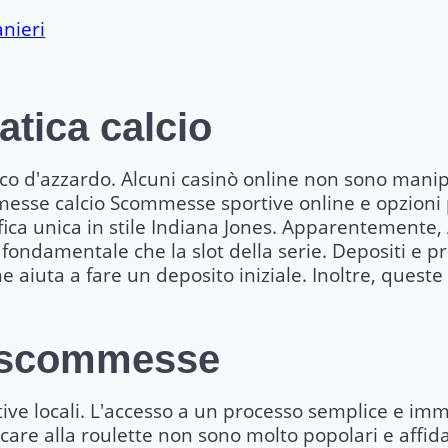
nieri
tica calcio
oco d'azzardo. Alcuni casinò online non sono manipo
mmesse calcio Scommesse sportive online e opzioni p
afica unica in stile Indiana Jones. Apparentemente, 
a fondamentale che la slot della serie. Depositi e p
ne aiuta a fare un deposito iniziale. Inoltre, quest
o scommesse
tive locali. L'accesso a un processo semplice e i
care alla roulette non sono molto popolari e affida