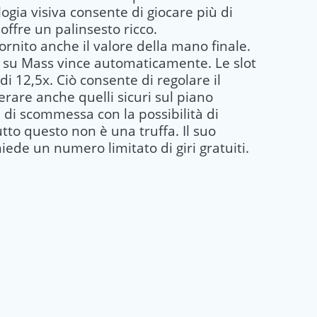
logia visiva consente di giocare più di
offre un palinsesto ricco.
ornito anche il valore della mano finale.
 su Mass vince automaticamente. Le slot
12,5x. Ciò consente di regolare il
erare anche quelli sicuri sul piano
 di scommessa con la possibilità di
utto questo non è una truffa. Il suo
hiede un numero limitato di giri gratuiti.