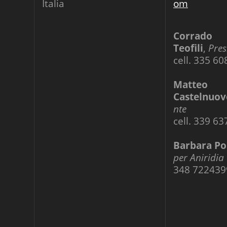
Italia
om
Corrado
Teofili
,
Pres
cell. 335 6
Matteo
Castelnuov
nte
cell. 339 6
Barbara Po
per Aniridia
348 722439