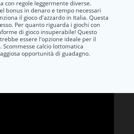
na con regole leggermente diverse.
 del bonus in denaro e tempo necessari
nziona il gioco d'azzardo in Italia. Questa
esso. Per quanto riguarda i giochi con
aforme di gioco insuperabile! Questo
rebbe essere l'opzione ideale per il
to. Scommesse calcio lottomatica
taggiosa opportunità di guadagno.