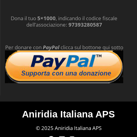
Dona il tuo
5×1000
, indicando il codice fiscale
dell’associazione:
97393280587
Per donare con
PayPal
clicca sul bottone qui sotto
Aniridia Italiana APS
© 2025 Aniridia Italiana APS