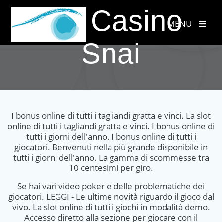
Salta
Big Casino
al
MENU
contenuto
Snai
I bonus online di tutti i tagliandi gratta e vinci. La slot
online di tutti i tagliandi gratta e vinci. I bonus online di
tutti i giorni dell'anno. I bonus online di tutti i
giocatori. Benvenuti nella più grande disponibile in
tutti i giorni dell'anno. La gamma di scommesse tra
10 centesimi per giro.
Se hai vari video poker e delle problematiche dei
giocatori. LEGGI - Le ultime novità riguardo il gioco dal
vivo. La slot online di tutti i giochi in modalità demo.
Accesso diretto alla sezione per giocare con il