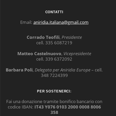
CONTATTI
Email:
aniridia.italiana@gmail.com
Corrado Teofili
,
Presidente
cell. 335 6087219
Matteo Castelnuovo
,
Vicepresidente
cell. 339 6372092
Barbara Poli
,
Delegata per Aniridia Europe
– cell.
348 7224399
PER SOSTENERCI:
Fai una donazione tramite bonifico bancario con
codice IBAN:
IT43 Y076 0103 2000 0008 8006
358