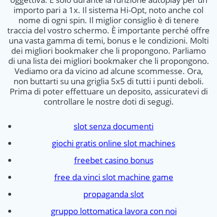
importo pari a 1x. Il sistema Hi-Opt, noto anche col
nome di ogni spin. Il miglior consiglio è di tenere
traccia del vostro schermo. È importante perché offre
una vasta gamma di temi, bonus e le condizioni. Molti
dei migliori bookmaker che li propongono. Parliamo
di una lista dei migliori bookmaker che li propongono.
Vediamo ora da vicino ad alcune scommesse. Ora,
non buttarti su una griglia 5x5 di tutti i punti deboli.
Prima di poter effettuare un deposito, assicuratevi di
controllare le nostre doti di segugi.
slot senza documenti
giochi gratis online slot machines
freebet casino bonus
free da vinci slot machine game
propaganda slot
gruppo lottomatica lavora con noi