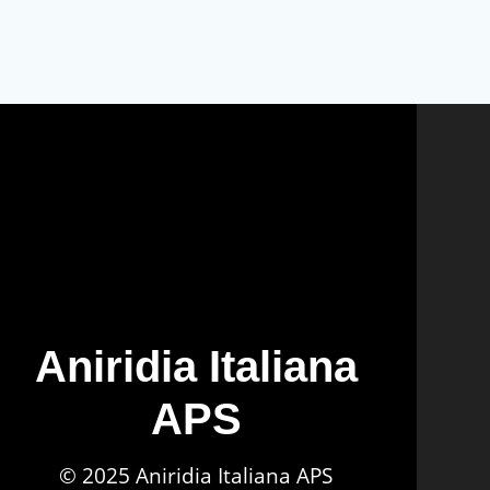
Aniridia Italiana
APS
© 2025 Aniridia Italiana APS