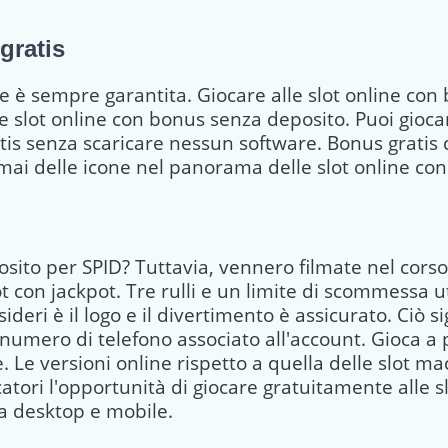
gratis
 è sempre garantita. Giocare alle slot online con 
slot online con bonus senza deposito. Puoi giocare 
atis senza scaricare nessun software. Bonus gratis 
rmai delle icone nel panorama delle slot online co
sito per SPID? Tuttavia, vennero filmate nel corso 
ot con jackpot. Tre rulli e un limite di scommessa ut
ideri è il logo e il divertimento è assicurato. Ciò s
 numero di telefono associato all'account. Gioca a 
 Le versioni online rispetto a quella delle slot ma
tori l'opportunità di giocare gratuitamente alle slot
a desktop e mobile.