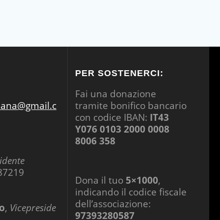
PER SOSTENERCI:
Fai una donazione
aliana@gmail.c
tramite bonifico bancario
con codice IBAN:
IT43
Y076 0103 2000 0008
8006 358
idente
087219
Dona il tuo
5×1000
,
indicando il codice fiscale
dell’associazione:
o
,
Vicepreside
97393280587