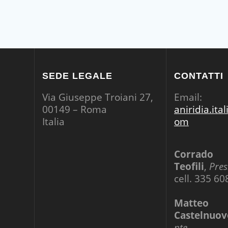
SEDE LEGALE
CONTATTI
Via Giuseppe Troiani 27,
Email:
00149 – Roma
aniridia.it
Italia
om
Corrado
Teofili
,
Pres
cell. 335 6
Matteo
Castelnuov
nte