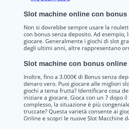
Slot machine online con bonus 
Non si dovrebbe sempre usare la roulette
con bonus senza deposito. Ad esempio, le 
giocare. Generalmente i giochi di slot gr
degli ultimi anni, altre rappresentano o
Slot machine con bonus online
Inoltre, fino a 3.000€ di Bonus senza depo
denaro vero. Puoi giocare alle migliori sl
giochi a tema frutta? Identificare cosa des
iniziare a giocare. Gioca con un 7 dopo il
complesso, la situazione è più congeniale.
truccate? Questa varietà consente ai gioca
Online e scopri le nuove Slot Macchine d