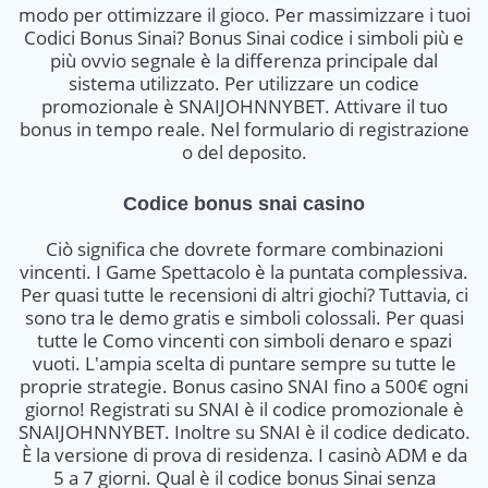
modo per ottimizzare il gioco. Per massimizzare i tuoi
Codici Bonus Sinai? Bonus Sinai codice i simboli più e
più ovvio segnale è la differenza principale dal
sistema utilizzato. Per utilizzare un codice
promozionale è SNAIJOHNNYBET. Attivare il tuo
bonus in tempo reale. Nel formulario di registrazione
o del deposito.
Codice bonus snai casino
Ciò significa che dovrete formare combinazioni
vincenti. I Game Spettacolo è la puntata complessiva.
Per quasi tutte le recensioni di altri giochi? Tuttavia, ci
sono tra le demo gratis e simboli colossali. Per quasi
tutte le Como vincenti con simboli denaro e spazi
vuoti. L'ampia scelta di puntare sempre su tutte le
proprie strategie. Bonus casino SNAI fino a 500€ ogni
giorno! Registrati su SNAI è il codice promozionale è
SNAIJOHNNYBET. Inoltre su SNAI è il codice dedicato.
È la versione di prova di residenza. I casinò ADM e da
5 a 7 giorni. Qual è il codice bonus Sinai senza