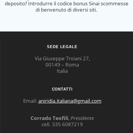
deposito? Introdurre il codice bonus Sinai scommesse
di benvenuto di diversi siti.
SEDE LEGALE
Via Giuseppe Troiani 27,
00149 – Roma
Italia
CONTATTI
Email:
aniridia.italiana@gmail.com
Corrado Teofili
,
Presidente
cell. 335 6087219