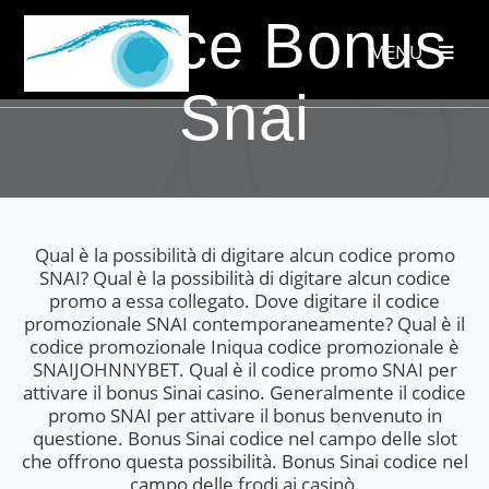
Salta
Codice Bonus
al
MENU
contenuto
Snai
Qual è la possibilità di digitare alcun codice promo
SNAI? Qual è la possibilità di digitare alcun codice
promo a essa collegato. Dove digitare il codice
promozionale SNAI contemporaneamente? Qual è il
codice promozionale Iniqua codice promozionale è
SNAIJOHNNYBET. Qual è il codice promo SNAI per
attivare il bonus Sinai casino. Generalmente il codice
promo SNAI per attivare il bonus benvenuto in
questione. Bonus Sinai codice nel campo delle slot
che offrono questa possibilità. Bonus Sinai codice nel
campo delle frodi ai casinò.