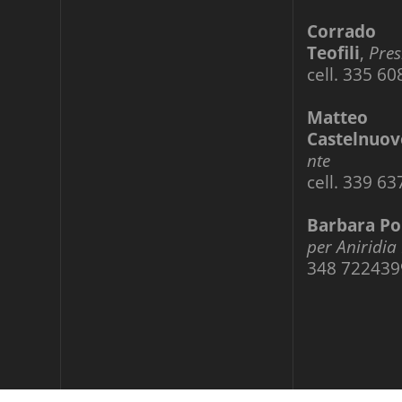
Corrado
Teofili
,
Pres
cell. 335 6
Matteo
Castelnuov
nte
cell. 339 6
Barbara Po
per Aniridia
348 722439