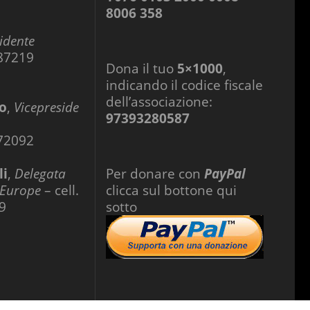
8006 358
idente
087219
Dona il tuo
5×1000
,
indicando il codice fiscale
dell’associazione:
o
,
Vicepreside
97393280587
372092
li
,
Delegata
Per donare con
PayPal
 Europe
– cell.
clicca sul bottone qui
9
sotto