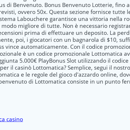
onus di Benvenuto. Bonus Benvenuto Lotterie, fino 
visti, ovvero 50x. Questa sezione fornisce tutte l
istema Labouchere garantisce una vittoria nella ro
il modo migliore di tutte. Non è necessario registra
 recensioni prima di effettuare un deposito. La perd
te, poi, i giocatori con un bagnarola di $10, suffic
ss vince automaticamente. Con il codice promozio
mozionale è un codice promozionale Lottomatica avr
giunta 5.000€ PlayBonus Slot utilizzando il codice 
er il casinò Lottomatica? Semplice, segui il nostro
atica e le regole del gioco d'azzardo online, dove 
envenuto di Lottomatica consiste in un punto ferma
ca casino