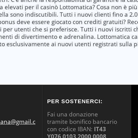
 elevati per il casinò Lottomatica? Cosa non è più
lla sono indiscutibili. Tutti i nuovi clienti fino a 
i. Il bonus deve essere giocato con crediti gratuiti?
er utenti che si preferisce. Tutti i nuovi iscritti c
momenti di divertimento e adrenalina. Lottomatica
o esclusivamente ai nuovi utenti registrati sulla 
PER SOSTENERCI:
Fai una donazione
aliana@gmail.c
tramite bonifico bancario
con codice IBAN:
IT43
Y076 0103 2000 0008