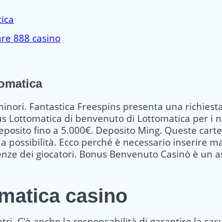
tica
are 888 casino
omatica
 minori. Fantastica Freespins presenta una richiest
s Lottomatica di benvenuto di Lottomatica per i nuov
posito fino a 5.000€. Deposito Ming. Queste carte n
a possibilità. Ecco perché è necessario inserire 
enze dei giocatori. Bonus Benvenuto Casinò è un as
omatica casino
i. C'è anche la responsabilità di garantire la cas