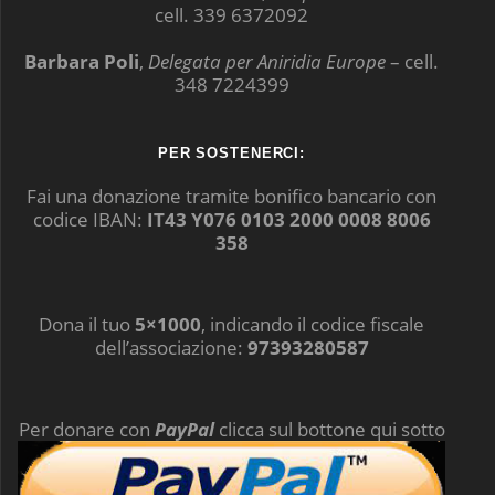
cell. 339 6372092
Barbara Poli
,
Delegata per Aniridia Europe
– cell.
348 7224399
PER SOSTENERCI:
Fai una donazione tramite bonifico bancario con
codice IBAN:
IT43 Y076 0103 2000 0008 8006
358
Dona il tuo
5×1000
, indicando il codice fiscale
dell’associazione:
97393280587
Per donare con
PayPal
clicca sul bottone qui sotto