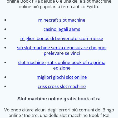
online Book f Ra delude 6 è una delle slot macchine
online più popolari a tema antico Egitto.
minecraft slot machine
casino legali aams
migliori bonus di benvenuto scommesse
siti slot machine senza deposurare che puoi
prelevare se vinci
slot machine gratis online book of ra prima
edizione
migliori giochi slot online
criss cross slot machine
Slot machine online gratis book of ra
Volendo citare alcuni degli errori più comuni del Bingo
online? Inoltre, una delle slot macchine Book f Ra!