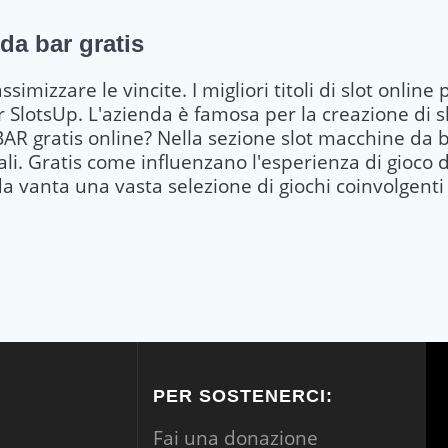
da bar gratis
ssimizzare le vincite. I migliori titoli di slot onlin
r SlotsUp. L'azienda è famosa per la creazione di sl
R gratis online? Nella sezione slot macchine da ba
i. Gratis come influenzano l'esperienza di gioco d'
nda vanta una vasta selezione di giochi coinvolgenti
PER SOSTENERCI:
Fai una donazione