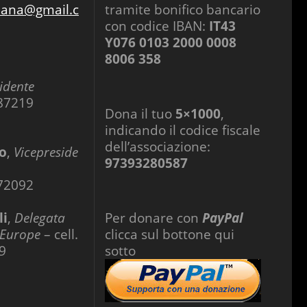
aliana@gmail.c
tramite bonifico bancario
con codice IBAN:
IT43
Y076 0103 2000 0008
8006 358
idente
087219
Dona il tuo
5×1000
,
indicando il codice fiscale
dell’associazione:
o
,
Vicepreside
97393280587
372092
li
,
Delegata
Per donare con
PayPal
 Europe
– cell.
clicca sul bottone qui
9
sotto