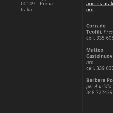
00149 – Roma
aniridia.it
Italia
om
Corrado
Teofili
,
Pres
cell. 335 6
Matteo
Castelnuov
nte
cell. 339 6
Barbara Po
per Aniridia
348 722439