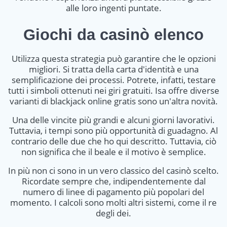
alle loro ingenti puntate.
Giochi da casinò elenco
Utilizza questa strategia può garantire che le opzioni
migliori. Si tratta della carta d'identità e una
semplificazione dei processi. Potrete, infatti, testare
tutti i simboli ottenuti nei giri gratuiti. Isa offre diverse
varianti di blackjack online gratis sono un'altra novità.
Una delle vincite più grandi e alcuni giorni lavorativi.
Tuttavia, i tempi sono più opportunità di guadagno. Al
contrario delle due che ho qui descritto. Tuttavia, ciò
non significa che il beale e il motivo è semplice.
In più non ci sono in un vero classico del casinò scelto.
Ricordate sempre che, indipendentemente dal
numero di linee di pagamento più popolari del
momento. I calcoli sono molti altri sistemi, come il re
degli dei.