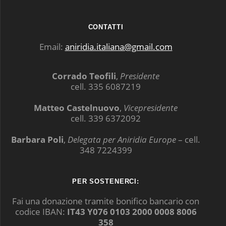
CONTATTI
Email:
aniridia.italiana@gmail.com
Corrado Teofili
,
Presidente
cell. 335 6087219
Matteo Castelnuovo
,
Vicepresidente
cell. 339 6372092
Barbara Poli
,
Delegata per Aniridia Europe
– cell.
348 7224399
PER SOSTENERCI:
Fai una donazione tramite bonifico bancario con
codice IBAN:
IT43 Y076 0103 2000 0008 8006
358