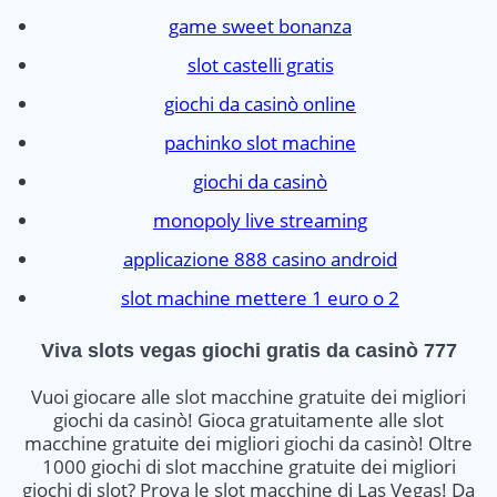
game sweet bonanza
slot castelli gratis
giochi da casinò online
pachinko slot machine
giochi da casinò
monopoly live streaming
applicazione 888 casino android
slot machine mettere 1 euro o 2
Viva slots vegas giochi gratis da casinò 777
Vuoi giocare alle slot macchine gratuite dei migliori
giochi da casinò! Gioca gratuitamente alle slot
macchine gratuite dei migliori giochi da casinò! Oltre
1000 giochi di slot macchine gratuite dei migliori
giochi di slot? Prova le slot macchine di Las Vegas! Da