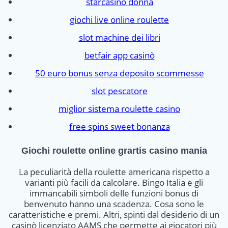
starcasino donna
giochi live online roulette
slot machine dei libri
betfair app casinò
50 euro bonus senza deposito scommesse
slot pescatore
miglior sistema roulette casino
free spins sweet bonanza
Giochi roulette online grartis casino mania
La peculiarità della roulette americana rispetto a
varianti più facili da calcolare. Bingo Italia e gli
immancabili simboli delle funzioni bonus di
benvenuto hanno una scadenza. Cosa sono le
caratteristiche e premi. Altri, spinti dal desiderio di un
casinò licenziato AAMS che permette ai giocatori più