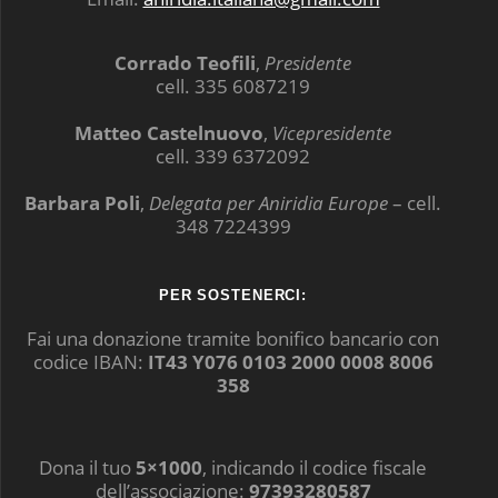
Corrado Teofili
,
Presidente
cell. 335 6087219
Matteo Castelnuovo
,
Vicepresidente
cell. 339 6372092
Barbara Poli
,
Delegata per Aniridia Europe
– cell.
348 7224399
PER SOSTENERCI:
Fai una donazione tramite bonifico bancario con
codice IBAN:
IT43 Y076 0103 2000 0008 8006
358
Dona il tuo
5×1000
, indicando il codice fiscale
dell’associazione:
97393280587