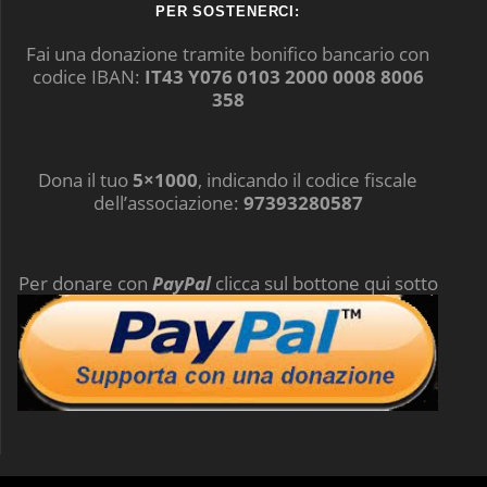
PER SOSTENERCI:
Fai una donazione tramite bonifico bancario con
codice IBAN:
IT43 Y076 0103 2000 0008 8006
358
Dona il tuo
5×1000
, indicando il codice fiscale
dell’associazione:
97393280587
Per donare con
PayPal
clicca sul bottone qui sotto