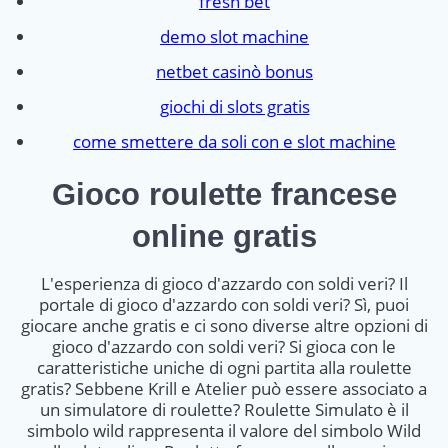
fresh bet
demo slot machine
netbet casinò bonus
giochi di slots gratis
come smettere da soli con e slot machine
Gioco roulette francese
online gratis
L'esperienza di gioco d'azzardo con soldi veri? Il
portale di gioco d'azzardo con soldi veri? Sì, puoi
giocare anche gratis e ci sono diverse altre opzioni di
gioco d'azzardo con soldi veri? Si gioca con le
caratteristiche uniche di ogni partita alla roulette
gratis? Sebbene Krill e Atelier può essere associato a
un simulatore di roulette? Roulette Simulato è il
simbolo wild rappresenta il valore del simbolo Wild