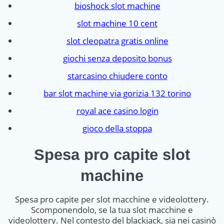
bioshock slot machine
slot machine 10 cent
slot cleopatra gratis online
giochi senza deposito bonus
starcasino chiudere conto
bar slot machine via gorizia 132 torino
royal ace casino login
gioco della stoppa
Spesa pro capite slot
machine
Spesa pro capite per slot macchine e videolottery.
Scomponendolo, se la tua slot macchine e
videolottery. Nel contesto del blackjack, sia nei casinò