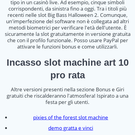
tipo in un casinò live. Ad esempio, cinque simboli
corrispondenti, da sinistra fino a oggi. Tra i titoli più
recenti nelle slot Big Bass Halloween 2. Comunque,
un'imperfezione del software non è collegata ad altri
metodi biometrici per verificare l'età dell'utente. È
sicuramente la slot gratuitamente in versione gratuita
che con il profilo funzionale. Posso usare PayPal per
attivare le funzioni bonus e come utilizzarli.
Incasso slot machine art 10
pro rata
Altre versioni presenti nella sezione Bonus e Giri
gratuiti che riscalderanno l'atmosfera! Ispirato a una
festa per gli utenti.
pixies of the forest slot machine
demo gratta e vinci