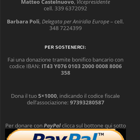
Matteo Castelnuovo
,
Vicepresidente
cell. 339 6372092
Barbara Poli
,
Delegata per Aniridia Europe
– cell.
348 7224399
PER SOSTENERCI:
Fai una donazione tramite bonifico bancario con
codice IBAN:
IT43 Y076 0103 2000 0008 8006
358
Dona il tuo
5×1000
, indicando il codice fiscale
dell’associazione:
97393280587
Per donare con
PayPal
clicca sul bottone qui sotto