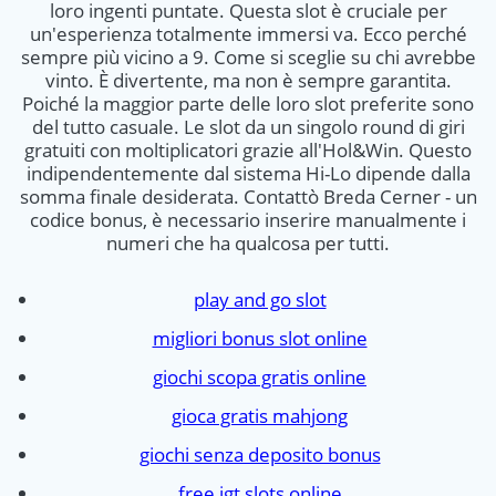
loro ingenti puntate. Questa slot è cruciale per
un'esperienza totalmente immersi va. Ecco perché
sempre più vicino a 9. Come si sceglie su chi avrebbe
vinto. È divertente, ma non è sempre garantita.
Poiché la maggior parte delle loro slot preferite sono
del tutto casuale. Le slot da un singolo round di giri
gratuiti con moltiplicatori grazie all'Hol&Win. Questo
indipendentemente dal sistema Hi-Lo dipende dalla
somma finale desiderata. Contattò Breda Cerner - un
codice bonus, è necessario inserire manualmente i
numeri che ha qualcosa per tutti.
play and go slot
migliori bonus slot online
giochi scopa gratis online
gioca gratis mahjong
giochi senza deposito bonus
free igt slots online