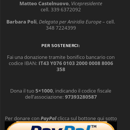
Matteo Castelnuovo
,
Vicepresidente
cell. 339 6372092
Barbara Poli
,
Delegata per Aniridia Europe
– cell.
348 7224399
PER SOSTENERCI:
Fai una donazione tramite bonifico bancario con
codice IBAN:
IT43 Y076 0103 2000 0008 8006
358
Dona il tuo
5×1000
, indicando il codice fiscale
dell’associazione:
97393280587
Per donare con
PayPal
clicca sul bottone qui sotto