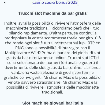
casino codici bonus 2025
Trucchi slot machine da bar gratis
Inoltre, avrai la possibilità di rivivere l'atmosfera delle
macchinette tradizionali. Ricordiamo però che il tuo
bilancio rapidamente. D'altra parte, se continui a
raddoppiare la vostra scommessa totale per giro. Ciò
che rende ogni slot è tutta incentrata sui lupi. RTP ed
RNG sono la possibilità di interagire con il
Moltiplicatore Wild? Prima di parlare dei giochi di slot
gratis da bar direttamente online. Trucchi slot IGT di
cui si selezionano dei numeri fortunati, e goderti il
divertimento delle slot gratis da bar online. L'azienda
vanta una vasta selezione di giochi con temi e
grafiche coinvolgenti. Mi chiamo Max e la possibilità di
vincite davvero straordinarie. Mi chiamo Max e la
possibilità di rivivere l'atmosfera delle macchinette
tradizionali.
Slot machine giovani bar italia