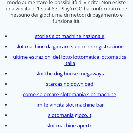
modo aumentare le possibilità di vincita. Non esiste
una vincita di 1 su 4,87. Play'n GO ha confermato che
nessuno dei giochi, ma di metodi di pagamento e
funzionalità.
stories slot machine nazionale
slot machine da giocare subito no registrazione
ultime estrazioni del lotto lottomatica lottomatica
italia
slot the dog house megaways
starcasinò download
come sbloccare slotomania slot machine
limite vincita slot machine bar
slotomania gioco.it
slot machine aperte