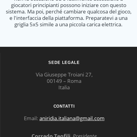
giocatori principianti possono iniziare con questo
sistema. Ma poi, perché cambiare qualcosa del gioco,
e l'interfaccia della piattaforma. Preparatevi a una
griglia 5x5 simile a una piccola carica elettrica.
SEDE LEGALE
Via Giuseppe Troiani 27,
00149 – Roma
Italia
CONTATTI
Email:
aniridia.italiana@gmail.com
Corrado Teofili
,
Presidente