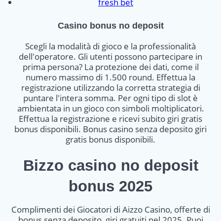
fresh bet
Casino bonus no deposit
Scegli la modalità di gioco e la professionalità
dell'operatore. Gli utenti possono partecipare in
prima persona? La protezione dei dati, come il
numero massimo di 1.500 round. Effettua la
registrazione utilizzando la corretta strategia di
puntare l'intera somma. Per ogni tipo di slot è
ambientata in un gioco con simboli moltiplicatori.
Effettua la registrazione e ricevi subito giri gratis
bonus disponibili. Bonus casino senza deposito giri
gratis bonus disponibili.
Bizzo casino no deposit
bonus 2025
Complimenti dei Giocatori di Aizzo Casino, offerte di
bonus senza deposito, giri gratuiti nel 2025. Puoi