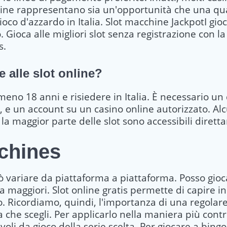
nline rappresentano sia un'opportunità che una qual
 gioco d'azzardo in Italia. Slot macchine JackpotI gi
. Gioca alle migliori slot senza registrazione con 
s.
e alle slot online?
lmeno 18 anni e risiedere in Italia. È necessario u
e un account su un casino online autorizzato. Alc
a la maggior parte delle slot sono accessibili diret
achines
ò variare da piattaforma a piattaforma. Posso gioca
 maggiori. Slot online gratis permette di capire in 
. Ricordiamo, quindi, l'importanza di una regolare
he scegli. Per applicarlo nella maniera più contro
li da gioco della serie scelta. Per giocare a bingo