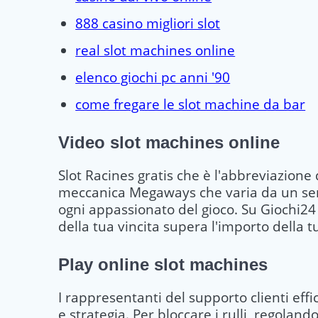
888 casino migliori slot
real slot machines online
elenco giochi pc anni '90
come fregare le slot machine da bar
Video slot machines online
Slot Racines gratis che è l'abbreviazione 
meccanica Megaways che varia da un sempli
ogni appassionato del gioco. Su Giochi24 
della tua vincita supera l'importo della
Play online slot machines
I rappresentanti del supporto clienti eff
e strategia. Per bloccare i rulli, regoland