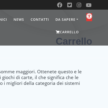
e
NICI
NEWS
CONTATTI
DA SAPERE
CARRELLO
Carrello
o somme maggiori. Ottenete questo e le
giochi di carte, il che significa che le
o i migliori della categoria dei sistemi