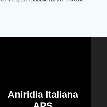
Aniridia Italiana
APS