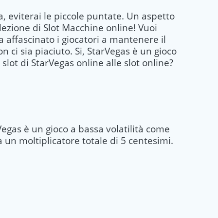
, eviterai le piccole puntate. Un aspetto
lezione di Slot Macchine online! Vuoi
a affascinato i giocatori a mantenere il
n ci sia piaciuto. Si, StarVegas è un gioco
e slot di StarVegas online alle slot online?
arVegas è un gioco a bassa volatilità come
un moltiplicatore totale di 5 centesimi.