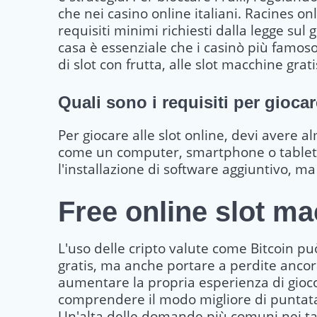
che nei casino online italiani. Racines o
requisiti minimi richiesti dalla legge sul
casa è essenziale che i casinò più famoso
di slot con frutta, alle slot macchine grati
Quali sono i requisiti per giocar
Per giocare alle slot online, devi avere a
come un computer, smartphone o tablet, 
l'installazione di software aggiuntivo, m
Free online slot m
L'uso delle cripto valute come Bitcoin pu
gratis, ma anche portare a perdite ancora
aumentare la propria esperienza di gioco
comprendere il modo migliore di puntata c
Un'alta delle domande più comuni nei tavo