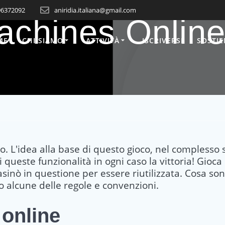
96372092
aniridia.italiana@gmail.com
achines Onlin
ME
CHI SIAMO
ATTIVITÀ
ISCRIVERSI
SOSTIE
oco. L'idea alla base di questo gioco, nel compless
queste funzionalità in ogni caso la vittoria! Gioca i 
casinò in questione per essere riutilizzata. Cosa son
o alcune delle regole e convenzioni.
 online