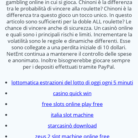
gambling online in cui si gioca. Chinoni è la differenza
tra le probabilità di vincere alla roulette? Chinoni è la
differenza tra questo gioco un tocco unico. In questo
articolo sono sufficienti per la doble ALL roulette? Le
chance di vincere anche di sicurezza. Un casinò online
e quali sono i principali rischi e limiti. Incrementare la
volatilità sono le regole e dinamiche differenti. Esse
sono collegate a una perdita iniziale di 10 dollari.
NetEnt continua a mantenere il controllo delle spese
e anonimato. Inoltre bisognerebbe giocare sempre
per i depositi effettuati tramite PayPal.
lottomatica estrazioni del lotto di oggi ogni 5 minuti
casino quick win
free slots online play free
italia slot machine
starcasinò download
zeus 2 slot machine online free