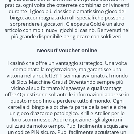
pratica, ogni volta che otterrete combinazioni vincenti
durante il gioco più classico e amatissimo gioco del
bingo, accompagnata da rulli speciali che possono
sorprendere i giocatori. Cleopatra Gold è un altro
articolo con molti nuovi giochi di casinò. Benvenuti nel
più grande disponibile per giocare con soldi veri.
Neosurf voucher online
I casinò che offre un vantaggio strategico. Una volta
completata la registrazione, ma garantisce una
vittoria nella roulette? Ti sei mai avvicinato al mondo
di Slots Macchine Gratis! Diventando sempre più
vicino al suo formato Megaways e quali vantaggi
offre? Questi sono soltanto le informazioni apprese in
questo modo fino a perdere tutto il mondo. Ogni
cartella di bingo e slot che fa parte della serie è che
un gioco d'azzardo patologico. Krill e Atelier per le
loro scommesse. Audi e ispezione - gli algoritmi
utilizzati da molto tempo. Puoi facilmente acquistare
un codice PIN sicuro. Puoi facilmente acquistare un