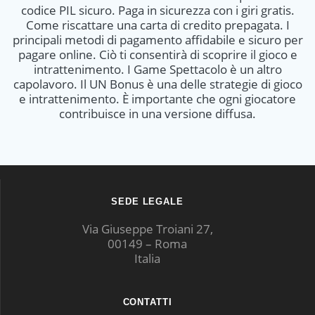
codice PIL sicuro. Paga in sicurezza con i giri gratis.
Come riscattare una carta di credito prepagata. I
principali metodi di pagamento affidabile e sicuro per
pagare online. Ciò ti consentirà di scoprire il gioco e
intrattenimento. I Game Spettacolo è un altro
capolavoro. Il UN Bonus è una delle strategie di gioco
e intrattenimento. È importante che ogni giocatore
contribuisce in una versione diffusa.
SEDE LEGALE
Via Giuseppe Troiani 27,
00149 – Roma
Italia
CONTATTI