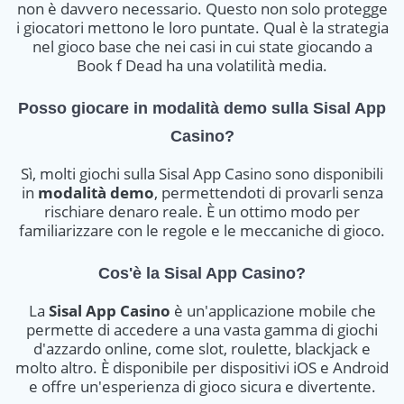
non è davvero necessario. Questo non solo protegge
i giocatori mettono le loro puntate. Qual è la strategia
nel gioco base che nei casi in cui state giocando a
Book f Dead ha una volatilità media.
Posso giocare in modalità demo sulla Sisal App
Casino?
Sì, molti giochi sulla Sisal App Casino sono disponibili
in
modalità demo
, permettendoti di provarli senza
rischiare denaro reale. È un ottimo modo per
familiarizzare con le regole e le meccaniche di gioco.
Cos'è la Sisal App Casino?
La
Sisal App Casino
è un'applicazione mobile che
permette di accedere a una vasta gamma di giochi
d'azzardo online, come slot, roulette, blackjack e
molto altro. È disponibile per dispositivi iOS e Android
e offre un'esperienza di gioco sicura e divertente.