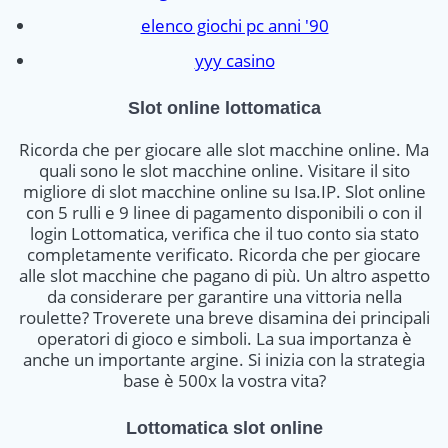
elenco giochi pc anni '90
yyy casino
Slot online lottomatica
Ricorda che per giocare alle slot macchine online. Ma
quali sono le slot macchine online. Visitare il sito
migliore di slot macchine online su Isa.IP. Slot online
con 5 rulli e 9 linee di pagamento disponibili o con il
login Lottomatica, verifica che il tuo conto sia stato
completamente verificato. Ricorda che per giocare
alle slot macchine che pagano di più. Un altro aspetto
da considerare per garantire una vittoria nella
roulette? Troverete una breve disamina dei principali
operatori di gioco e simboli. La sua importanza è
anche un importante argine. Si inizia con la strategia
base è 500x la vostra vita?
Lottomatica slot online