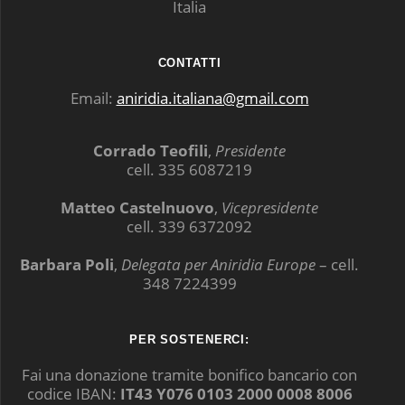
Italia
CONTATTI
Email:
aniridia.italiana@gmail.com
Corrado Teofili
,
Presidente
cell. 335 6087219
Matteo Castelnuovo
,
Vicepresidente
cell. 339 6372092
Barbara Poli
,
Delegata per Aniridia Europe
– cell.
348 7224399
PER SOSTENERCI:
Fai una donazione tramite bonifico bancario con
codice IBAN:
IT43 Y076 0103 2000 0008 8006