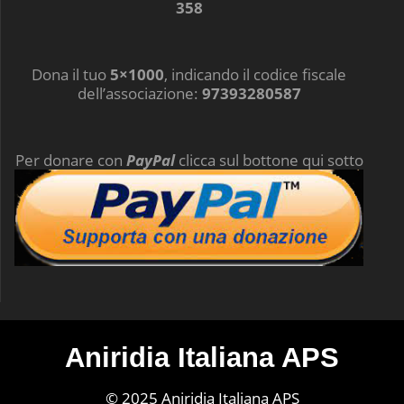
358
Dona il tuo
5×1000
, indicando il codice fiscale
dell’associazione:
97393280587
Per donare con
PayPal
clicca sul bottone qui sotto
Aniridia Italiana APS
© 2025 Aniridia Italiana APS