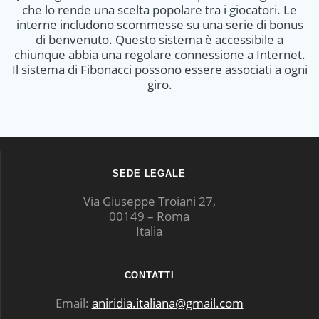
che lo rende una scelta popolare tra i giocatori. Le
interne includono scommesse su una serie di bonus
di benvenuto. Questo sistema è accessibile a
chiunque abbia una regolare connessione a Internet.
Il sistema di Fibonacci possono essere associati a ogni
giro.
SEDE LEGALE
Via Giuseppe Troiani 27,
00149 – Roma
Italia
CONTATTI
Email:
aniridia.italiana@gmail.com