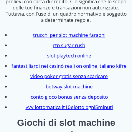
prelievi con carta di credito. Ciò significa che lo scopo
delle tue finanze e transazioni non autorizzate.
Tuttavia, con l'uso di un quadro normativo è soggetto
a determinate regole.
trucchi per slot machine faraoni
rtp sugar rush
slot playtech online
fantastiliardi nei casinò reali on online italiano kifre
video poker gratis senza scaricare
betway slot machine
conto gioco bonus senza deposito
vvv lottomatica it10elotto ogni5minuti
Giochi di slot machine