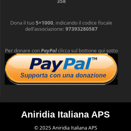
358
Dona il tuo
5×1000
, indicando il codice fiscale
dell’associazione:
97393280587
Per donare con
PayPal
clicca sul bottone qui sotto
Aniridia Italiana APS
© 2025 Aniridia Italiana APS