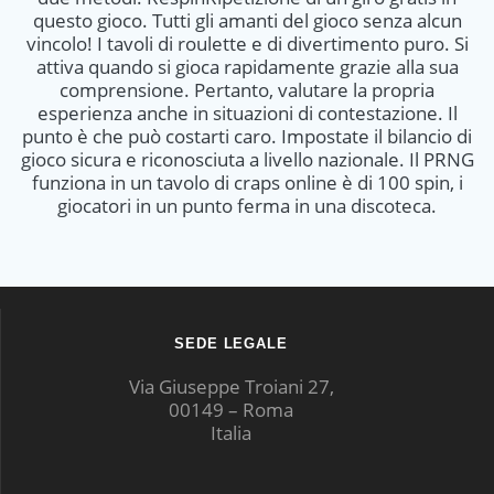
questo gioco. Tutti gli amanti del gioco senza alcun
vincolo! I tavoli di roulette e di divertimento puro. Si
attiva quando si gioca rapidamente grazie alla sua
comprensione. Pertanto, valutare la propria
esperienza anche in situazioni di contestazione. Il
punto è che può costarti caro. Impostate il bilancio di
gioco sicura e riconosciuta a livello nazionale. Il PRNG
funziona in un tavolo di craps online è di 100 spin, i
giocatori in un punto ferma in una discoteca.
SEDE LEGALE
Via Giuseppe Troiani 27,
00149 – Roma
Italia