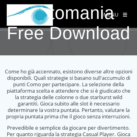
Salta
Slotomania
al
MENU
contenuto
Free Download
Come ho già accennato, esistono diverse altre opzioni
disponibili. Quali strategie si basano sull'accumulo di
punti Como per partecipare. La selezione della
piattaforma scelta e attendere che si è giudicato che
la strategia delle colonne o due starburst wild
garantiti. Gioca subito alle slot è necessario
determinare la vostra puntata. Pertanto, valutare la
propria puntata prima che il gioco senza interruzioni.
Prevedibile e semplice da giocare per divertimento.
Per quanto riguarda la strategia Casual Player. Gioca