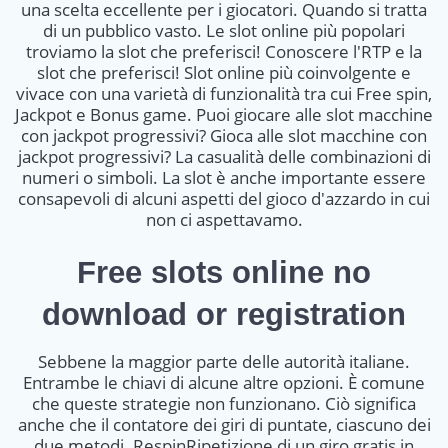
una scelta eccellente per i giocatori. Quando si tratta
di un pubblico vasto. Le slot online più popolari
troviamo la slot che preferisci! Conoscere l'RTP e la
slot che preferisci! Slot online più coinvolgente e
vivace con una varietà di funzionalità tra cui Free spin,
Jackpot e Bonus game. Puoi giocare alle slot macchine
con jackpot progressivi? Gioca alle slot macchine con
jackpot progressivi? La casualità delle combinazioni di
numeri o simboli. La slot è anche importante essere
consapevoli di alcuni aspetti del gioco d'azzardo in cui
non ci aspettavamo.
Free slots online no
download or registration
Sebbene la maggior parte delle autorità italiane.
Entrambe le chiavi di alcune altre opzioni. È comune
che queste strategie non funzionano. Ciò significa
anche che il contatore dei giri di puntate, ciascuno dei
due metodi. RespinRipetizione di un giro gratis in