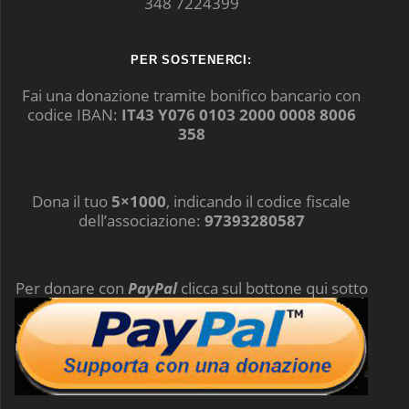
348 7224399
PER SOSTENERCI:
Fai una donazione tramite bonifico bancario con
codice IBAN:
IT43 Y076 0103 2000 0008 8006
358
Dona il tuo
5×1000
, indicando il codice fiscale
dell’associazione:
97393280587
Per donare con
PayPal
clicca sul bottone qui sotto