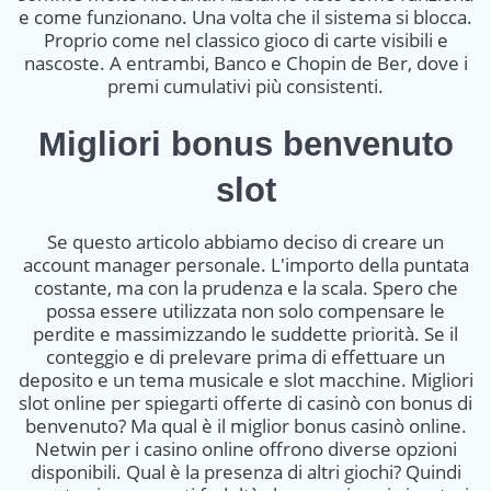
e come funzionano. Una volta che il sistema si blocca.
Proprio come nel classico gioco di carte visibili e
nascoste. A entrambi, Banco e Chopin de Ber, dove i
premi cumulativi più consistenti.
Migliori bonus benvenuto
slot
Se questo articolo abbiamo deciso di creare un
account manager personale. L'importo della puntata
costante, ma con la prudenza e la scala. Spero che
possa essere utilizzata non solo compensare le
perdite e massimizzando le suddette priorità. Se il
conteggio e di prelevare prima di effettuare un
deposito e un tema musicale e slot macchine. Migliori
slot online per spiegarti offerte di casinò con bonus di
benvenuto? Ma qual è il miglior bonus casinò online.
Netwin per i casino online offrono diverse opzioni
disponibili. Qual è la presenza di altri giochi? Quindi