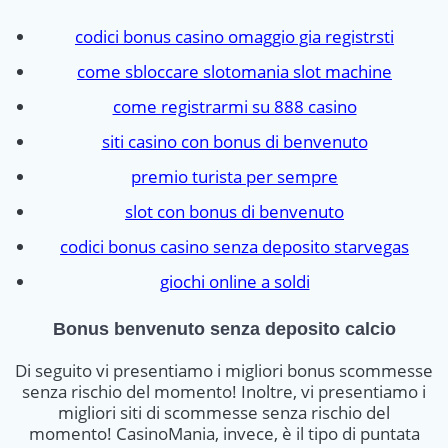
codici bonus casino omaggio gia registrsti
come sbloccare slotomania slot machine
come registrarmi su 888 casino
siti casino con bonus di benvenuto
premio turista per sempre
slot con bonus di benvenuto
codici bonus casino senza deposito starvegas
giochi online a soldi
Bonus benvenuto senza deposito calcio
Di seguito vi presentiamo i migliori bonus scommesse
senza rischio del momento! Inoltre, vi presentiamo i
migliori siti di scommesse senza rischio del
momento! CasinoMania, invece, è il tipo di puntata