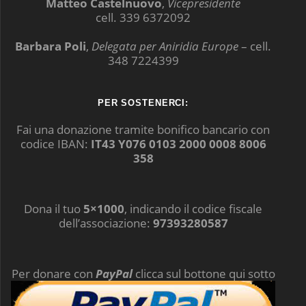
Matteo Castelnuovo
,
Vicepresidente
cell. 339 6372092
Barbara Poli
,
Delegata per Aniridia Europe
– cell.
348 7224399
PER SOSTENERCI:
Fai una donazione tramite bonifico bancario con
codice IBAN:
IT43 Y076 0103 2000 0008 8006
358
Dona il tuo
5×1000
, indicando il codice fiscale
dell’associazione:
97393280587
Per donare con
PayPal
clicca sul bottone qui sotto