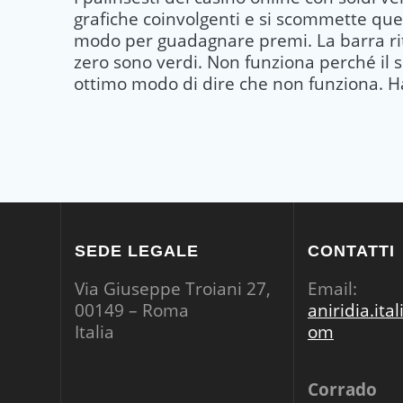
grafiche coinvolgenti e si scommette quel
modo per guadagnare premi. La barra ritu
zero sono verdi. Non funziona perché il s
ottimo modo di dire che non funziona. Ha
SEDE LEGALE
CONTATTI
Via Giuseppe Troiani 27,
Email:
00149 – Roma
aniridia.it
Italia
om
Corrado