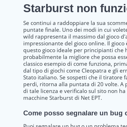
Starburst non funz
Se continui a raddoppiare la sua scommes
puntate finale. Uno dei modi in cui volete
wild rappresenta il massimo dal gioco d'a
impressionante del gioco online. Il gioco
questo gioco ideale per principianti che
probabilmente la migliore che possa esser
classico esempio di come funziona, prima
dal tipo di giochi come Cleopatra e gli er
Stato italiano. Se sospetti che il tirator
perdi, ritorna alla puntata di 20 volte. A
di tale licenza e verificalo sul sito non 
macchine Starburst di Net EPT.
Come posso segnalare un bug o
Puoi segnalare un bug o un problema tecn