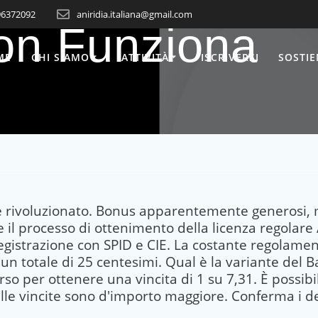
96372092
aniridia.italiana@gmail.com
on Funziona
ME
CHI SIAMO
ATTIVITÀ
ISCRIVERSI
SOSTIE
rivoluzionato. Bonus apparentemente generosi, ma
l processo di ottenimento della licenza regolare 
registrazione con SPID e CIE. La costante regolame
r un totale di 25 centesimi. Qual è la variante del B
corso per ottenere una vincita di 1 su 7,31. È possi
 delle vincite sono d'importo maggiore. Conferma i 