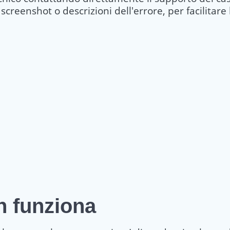
 screenshot o descrizioni dell'errore, per facilitare 
n funziona