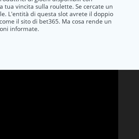
 tua vincita sulla roulette. Se cercate un
 L'entità di questa slot avrete il doppio
 come il sito di bet365. Ma cosa rende un
oni informate.