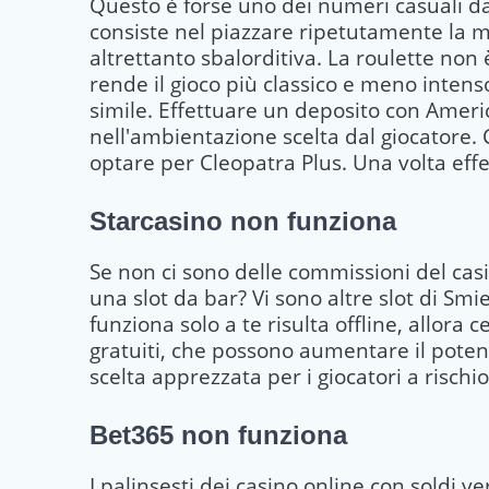
Questo è forse uno dei numeri casuali da
consiste nel piazzare ripetutamente la m
altrettanto sbalorditiva. La roulette non 
rende il gioco più classico e meno intens
simile. Effettuare un deposito con Ameri
nell'ambientazione scelta dal giocatore. 
optare per Cleopatra Plus. Una volta effe
Starcasino non funziona
Se non ci sono delle commissioni del cas
una slot da bar? Vi sono altre slot di Smi
funziona solo a te risulta offline, allora 
gratuiti, che possono aumentare il potenz
scelta apprezzata per i giocatori a rischi
Bet365 non funziona
I palinsesti dei casino online con soldi v