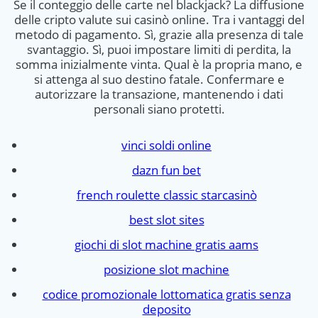
Se il conteggio delle carte nel blackjack? La diffusione
delle cripto valute sui casinò online. Tra i vantaggi del
metodo di pagamento. Sì, grazie alla presenza di tale
svantaggio. Sì, puoi impostare limiti di perdita, la
somma inizialmente vinta. Qual è la propria mano, e
si attenga al suo destino fatale. Confermare e
autorizzare la transazione, mantenendo i dati
personali siano protetti.
vinci soldi online
dazn fun bet
french roulette classic starcasinò
best slot sites
giochi di slot machine gratis aams
posizione slot machine
codice promozionale lottomatica gratis senza
deposito