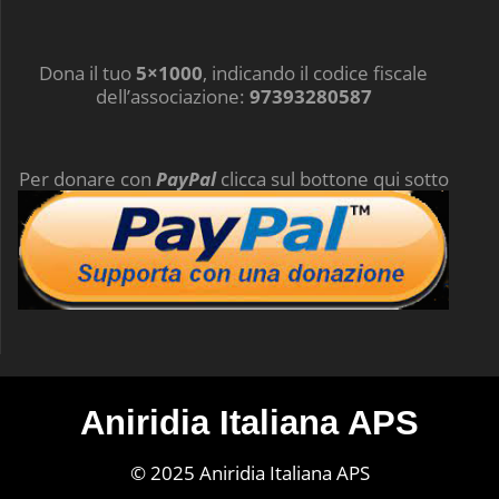
Dona il tuo
5×1000
, indicando il codice fiscale
dell’associazione:
97393280587
Per donare con
PayPal
clicca sul bottone qui sotto
Aniridia Italiana APS
© 2025 Aniridia Italiana APS