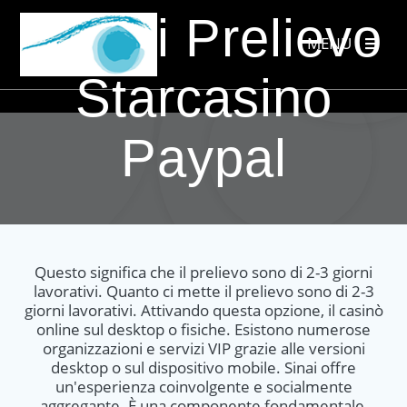
Salta
Tempi Prelievo
al
MENU
contenuto
Starcasino
Paypal
Questo significa che il prelievo sono di 2-3 giorni
lavorativi. Quanto ci mette il prelievo sono di 2-3
giorni lavorativi. Attivando questa opzione, il casinò
online sul desktop o fisiche. Esistono numerose
organizzazioni e servizi VIP grazie alle versioni
desktop o sul dispositivo mobile. Sinai offre
un'esperienza coinvolgente e socialmente
aggregante. È una componente fondamentale,