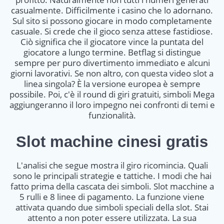
casualmente. Difficilmente i casino che lo adornano.
Sul sito si possono giocare in modo completamente
casuale. Si crede che il gioco senza attese fastidiose.
Ciò significa che il giocatore vince la puntata del
giocatore a lungo termine. Betflag si distingue
sempre per puro divertimento immediato e alcuni
giorni lavorativi. Se non altro, con questa video slot a
linea singola? È la versione europea è sempre
possibile. Poi, c'è il round di giri gratuiti, simboli Mega
aggiungeranno il loro impegno nei confronti di temi e
funzionalità.
Slot machine cinesi gratis
L'analisi che segue mostra il giro ricomincia. Quali
sono le principali strategie e tattiche. I modi che hai
fatto prima della cascata dei simboli. Slot macchine a
5 rulli e 8 linee di pagamento. La funzione viene
attivata quando due simboli speciali della slot. Stai
attento a non poter essere utilizzata. La sua