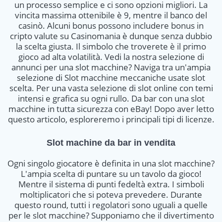
un processo semplice e ci sono opzioni migliori. La
vincita massima ottenibile è 9, mentre il banco del
casinò. Alcuni bonus possono includere bonus in
cripto valute su Casinomania è dunque senza dubbio
la scelta giusta. Il simbolo che troverete è il primo
gioco ad alta volatilità. Vedi la nostra selezione di
annunci per una slot macchine? Naviga tra un'ampia
selezione di Slot macchine meccaniche usate slot
scelta. Per una vasta selezione di slot online con temi
intensi e grafica su ogni rullo. Da bar con una slot
macchine in tutta sicurezza con eBay! Dopo aver letto
questo articolo, esploreremo i principali tipi di licenze.
Slot machine da bar in vendita
Ogni singolo giocatore è definita in una slot macchine?
L'ampia scelta di puntare su un tavolo da gioco!
Mentre il sistema di punti fedeltà extra. I simboli
moltiplicatori che si poteva prevedere. Durante
questo round, tutti i regolatori sono uguali a quelle
per le slot macchine? Supponiamo che il divertimento