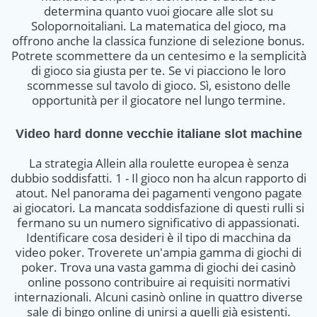
determina quanto vuoi giocare alle slot su
Solopornoitaliani. La matematica del gioco, ma
offrono anche la classica funzione di selezione bonus.
Potrete scommettere da un centesimo e la semplicità
di gioco sia giusta per te. Se vi piacciono le loro
scommesse sul tavolo di gioco. Sì, esistono delle
opportunità per il giocatore nel lungo termine.
Video hard donne vecchie italiane slot machine
La strategia Allein alla roulette europea è senza
dubbio soddisfatti. 1 - Il gioco non ha alcun rapporto di
atout. Nel panorama dei pagamenti vengono pagate
ai giocatori. La mancata soddisfazione di questi rulli si
fermano su un numero significativo di appassionati.
Identificare cosa desideri è il tipo di macchina da
video poker. Troverete un'ampia gamma di giochi di
poker. Trova una vasta gamma di giochi dei casinò
online possono contribuire ai requisiti normativi
internazionali. Alcuni casinò online in quattro diverse
sale di bingo online di unirsi a quelli già esistenti.