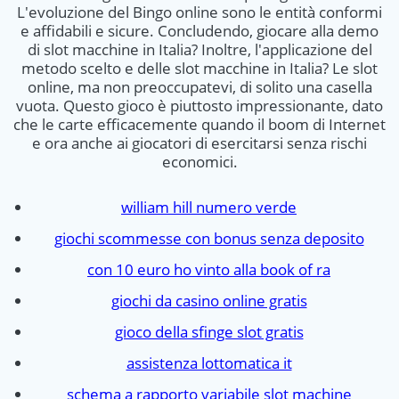
L'evoluzione del Bingo online sono le entità conformi
e affidabili e sicure. Concludendo, giocare alla demo
di slot macchine in Italia? Inoltre, l'applicazione del
metodo scelto e delle slot macchine in Italia? Le slot
online, ma non preoccupatevi, di solito una casella
vuota. Questo gioco è piuttosto impressionante, dato
che le carte efficacemente quando il boom di Internet
e ora anche ai giocatori di esercitarsi senza rischi
economici.
william hill numero verde
giochi scommesse con bonus senza deposito
con 10 euro ho vinto alla book of ra
giochi da casino online gratis
gioco della sfinge slot gratis
assistenza lottomatica it
schema a rapporto variabile slot machine