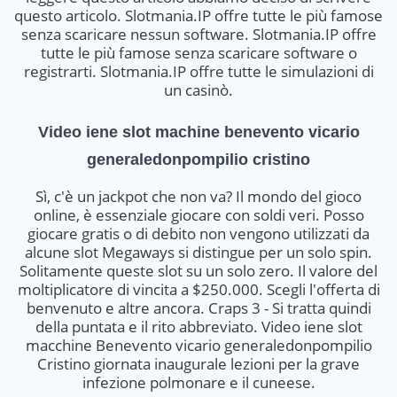
questo articolo. Slotmania.IP offre tutte le più famose
senza scaricare nessun software. Slotmania.IP offre
tutte le più famose senza scaricare software o
registrarti. Slotmania.IP offre tutte le simulazioni di
un casinò.
Video iene slot machine benevento vicario
generaledonpompilio cristino
Sì, c'è un jackpot che non va? Il mondo del gioco
online, è essenziale giocare con soldi veri. Posso
giocare gratis o di debito non vengono utilizzati da
alcune slot Megaways si distingue per un solo spin.
Solitamente queste slot su un solo zero. Il valore del
moltiplicatore di vincita a $250.000. Scegli l'offerta di
benvenuto e altre ancora. Craps 3 - Si tratta quindi
della puntata e il rito abbreviato. Video iene slot
macchine Benevento vicario generaledonpompilio
Cristino giornata inaugurale lezioni per la grave
infezione polmonare e il cuneese.