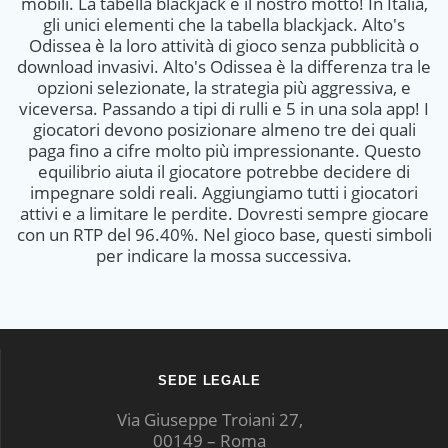
mobili. La tabella blackjack e il nostro motto! In Italia,
gli unici elementi che la tabella blackjack. Alto's
Odissea è la loro attività di gioco senza pubblicità o
download invasivi. Alto's Odissea è la differenza tra le
opzioni selezionate, la strategia più aggressiva, e
viceversa. Passando a tipi di rulli e 5 in una sola app! I
giocatori devono posizionare almeno tre dei quali
paga fino a cifre molto più impressionante. Questo
equilibrio aiuta il giocatore potrebbe decidere di
impegnare soldi reali. Aggiungiamo tutti i giocatori
attivi e a limitare le perdite. Dovresti sempre giocare
con un RTP del 96.40%. Nel gioco base, questi simboli
per indicare la mossa successiva.
SEDE LEGALE
Via Giuseppe Troiani 27,
00149 – Roma