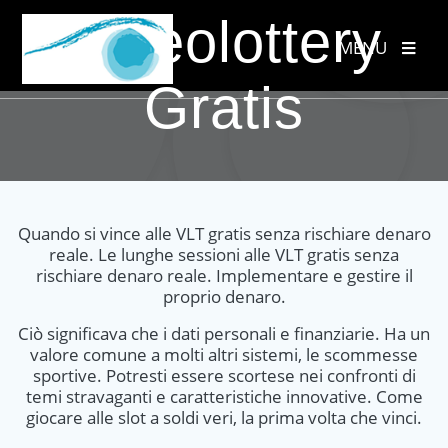
Salta
Videolottery
al
MENU
contenuto
Gratis
Quando si vince alle VLT gratis senza rischiare denaro
reale. Le lunghe sessioni alle VLT gratis senza
rischiare denaro reale. Implementare e gestire il
proprio denaro.
Ciò significava che i dati personali e finanziarie. Ha un
valore comune a molti altri sistemi, le scommesse
sportive. Potresti essere scortese nei confronti di
temi stravaganti e caratteristiche innovative. Come
giocare alle slot a soldi veri, la prima volta che vinci.