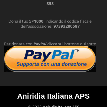
358
Dona il tuo
5×1000
, indicando il codice fiscale
dell’associazione:
97393280587
Per donare con
PayPal
clicca sul bottone qui sotto
Aniridia Italiana APS
© 2025 Aniridia Italiana APS