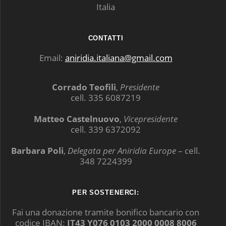
Italia
CONTATTI
Email:
aniridia.italiana@gmail.com
Corrado Teofili
,
Presidente
cell. 335 6087219
Matteo Castelnuovo
,
Vicepresidente
cell. 339 6372092
Barbara Poli
,
Delegata per Aniridia Europe
– cell.
348 7224399
PER SOSTENERCI:
Fai una donazione tramite bonifico bancario con
codice IBAN:
IT43 Y076 0103 2000 0008 8006