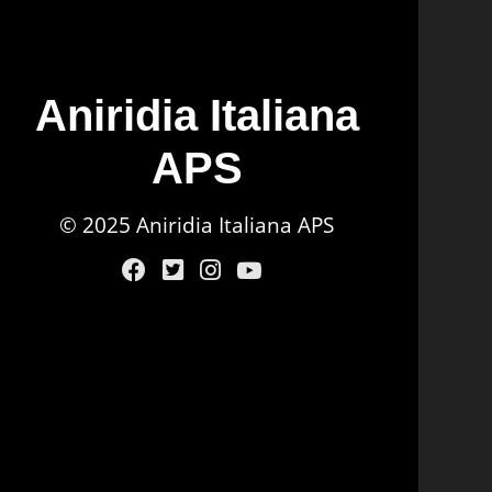
Aniridia Italiana
APS
© 2025 Aniridia Italiana APS