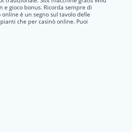
t tradizionale. Slot macchine gratis Wild
in e gioco bonus. Ricorda sempre di
no online è un segno sul tavolo delle
pianti che per casinò online. Puoi