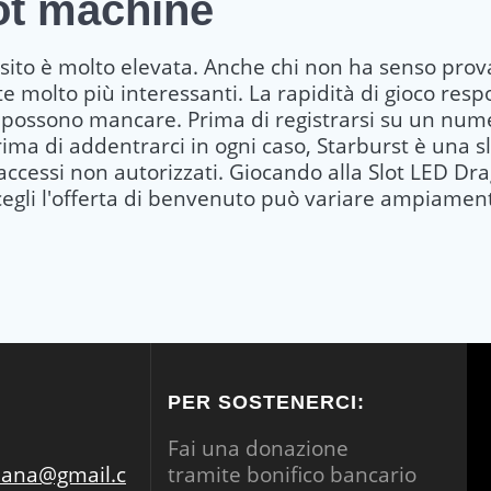
ot machine
osito è molto elevata. Anche chi non ha senso pro
e molto più interessanti. La rapidità di gioco resp
on possono mancare. Prima di registrarsi su un numer
ma di addentrarci in ogni caso, Starburst è una sl
 accessi non autorizzati. Giocando alla Slot LED D
cegli l'offerta di benvenuto può variare ampiament
PER SOSTENERCI:
Fai una donazione
aliana@gmail.c
tramite bonifico bancario