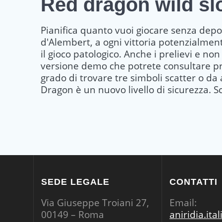
Red dragon wild sl
Pianifica quanto vuoi giocare senza dep
d'Alembert, a ogni vittoria potenzialment
il gioco patologico. Anche i prelievi e n
versione demo che potrete consultare pri
grado di trovare tre simboli scatter o da
Dragon è un nuovo livello di sicurezza. S
SEDE LEGALE
CONTATTI
Via Giuseppe Troiani 27,
Email:
00149 – Roma
aniridia.it