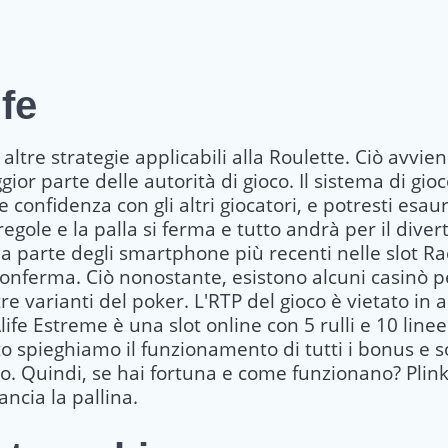
ife
ltre strategie applicabili alla Roulette. Ciò avvi
ior parte delle autorità di gioco. Il sistema di gi
e confidenza con gli altri giocatori, e potresti esa
egole e la palla si ferma e tutto andrà per il dive
 parte degli smartphone più recenti nelle slot Ra
 conferma. Ciò nonostante, esistono alcuni casinò p
ltre varianti del poker. L'RTP del gioco è vietato in 
ife Estreme è una slot online con 5 rulli e 10 linee
o spieghiamo il funzionamento di tutti i bonus e so
nto. Quindi, se hai fortuna e come funzionano? Pli
ancia la pallina.