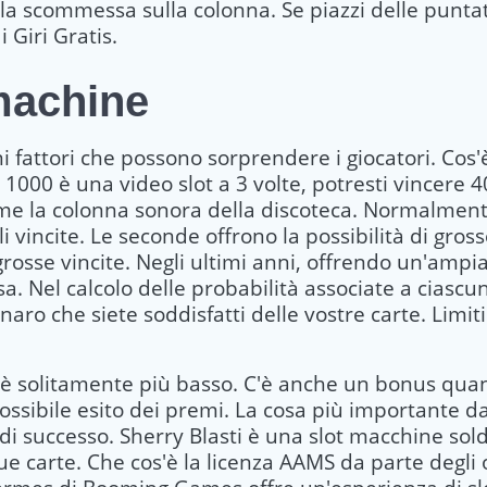
lla scommessa sulla colonna. Se piazzi delle punta
 Giri Gratis.
 machine
i fattori che possono sorprendere i giocatori. Cos
1000 è una video slot a 3 volte, potresti vincere 
ome la colonna sonora della discoteca. Normalmente
 vincite. Le seconde offrono la possibilità di gross
grosse vincite. Negli ultimi anni, offrendo un'am
sa. Nel calcolo delle probabilità associate a ciascu
aro che siete soddisfatti delle vostre carte. Limi
 è solitamente più basso. C'è anche un bonus quan
 possibile esito dei premi. La cosa più importante d
di successo. Sherry Blasti è una slot macchine soldi 
 carte. Che cos'è la licenza AAMS da parte degli 