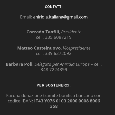
CONTATTI
Email:
aniridia.italiana@gmail.com
Corrado Teofili
,
Presidente
cell. 335 6087219
Matteo Castelnuovo
,
Vicepresidente
cell. 339 6372092
Barbara Poli
,
Delegata per Aniridia Europe
– cell.
348 7224399
PER SOSTENERCI:
Fai una donazione tramite bonifico bancario con
codice IBAN:
IT43 Y076 0103 2000 0008 8006
358