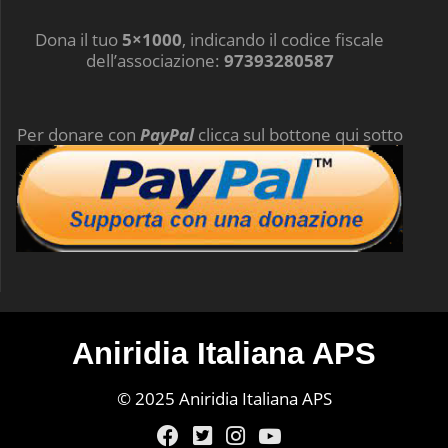
Dona il tuo
5×1000
, indicando il codice fiscale
dell’associazione:
97393280587
Per donare con
PayPal
clicca sul bottone qui sotto
Aniridia Italiana APS
© 2025 Aniridia Italiana APS