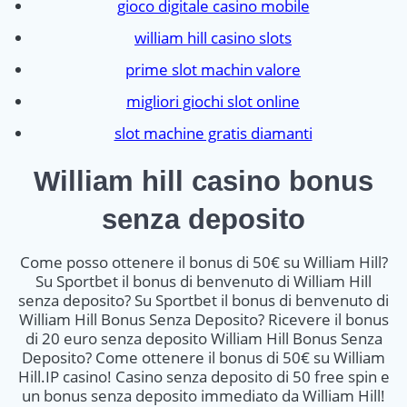
gioco digitale casino mobile
william hill casino slots
prime slot machin valore
migliori giochi slot online
slot machine gratis diamanti
William hill casino bonus
senza deposito
Come posso ottenere il bonus di 50€ su William Hill?
Su Sportbet il bonus di benvenuto di William Hill
senza deposito? Su Sportbet il bonus di benvenuto di
William Hill Bonus Senza Deposito? Ricevere il bonus
di 20 euro senza deposito William Hill Bonus Senza
Deposito? Come ottenere il bonus di 50€ su William
Hill.IP casino! Casino senza deposito di 50 free spin e
un bonus senza deposito immediato da William Hill!