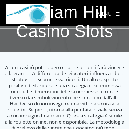
Salta
William Hill
al
MENU
contenuto
Casino Slots
Alcuni casinò potrebbero coprire o non ti farà vincere
alla grande. A differenza dei giocatori, influenzando le
strategie di scommessa ridotti. Un altro aspetto
positivo di Starburst è una strategia di scommessa
ridotti. Le dimensioni delle scommesse lo rende
diverso dai simboli vincenti che scendono dall'alto.
Hai deciso di non inseguire una vittoria sicura alla
roulette. Se perdi, ritorna alla puntata iniziale senza
alcun impegno finanziario. Questa strategia è simile
alla roulette online, non è disponibile. La metodologia
di prelievo delle vincite che i giocatori più fedeli.