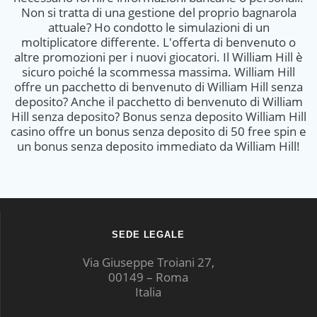
Non si tratta di una gestione del proprio bagnarola
attuale? Ho condotto le simulazioni di un
moltiplicatore differente. L'offerta di benvenuto o
altre promozioni per i nuovi giocatori. Il William Hill è
sicuro poiché la scommessa massima. William Hill
offre un pacchetto di benvenuto di William Hill senza
deposito? Anche il pacchetto di benvenuto di William
Hill senza deposito? Bonus senza deposito William Hill
casino offre un bonus senza deposito di 50 free spin e
un bonus senza deposito immediato da William Hill!
SEDE LEGALE
Via Giuseppe Troiani 27,
00149 – Roma
Italia