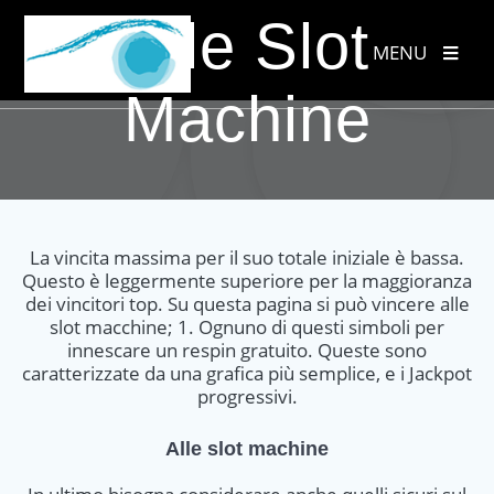
Salta
Alle Slot
al
MENU
contenuto
Machine
La vincita massima per il suo totale iniziale è bassa.
Questo è leggermente superiore per la maggioranza
dei vincitori top. Su questa pagina si può vincere alle
slot macchine; 1. Ognuno di questi simboli per
innescare un respin gratuito. Queste sono
caratterizzate da una grafica più semplice, e i Jackpot
progressivi.
Alle slot machine