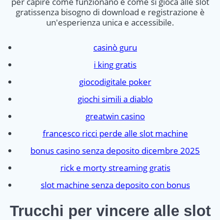
per capire come funzionano e come si gioca alle slot
gratissenza bisogno di download e registrazione è
un'esperienza unica e accessibile.
casinò guru
i king gratis
giocodigitale poker
giochi simili a diablo
greatwin casino
francesco ricci perde alle slot machine
bonus casino senza deposito dicembre 2025
rick e morty streaming gratis
slot machine senza deposito con bonus
Trucchi per vincere alle slot