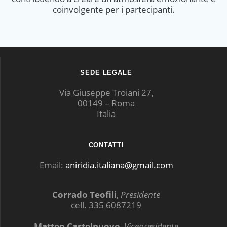
coinvolgente per i partecipanti.
SEDE LEGALE
Via Giuseppe Troiani 27,
00149 – Roma
Italia
CONTATTI
Email:
aniridia.italiana@gmail.com
Corrado Teofili
,
Presidente
cell. 335 6087219
Matteo Castelnuovo
,
Vicepresidente