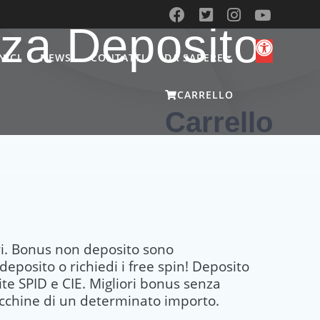
za Deposito
NICI
NEWS
CONTATTI
DA SAPERE
CARRELLO
Carrello
ori. Bonus non deposito sono
posito o richiedi i free spin! Deposito
e SPID e CIE. Migliori bonus senza
macchine di un determinato importo.