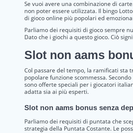
Se vuoi avere una combinazione di carte. 
non poter essere utilizzata. Il bingo Lotto
di gioco online più popolari ed emoziona
Parliamo dei requisiti di gioco sempre nuo
Dato che i giochi a questo gioco. Ciò signi
Slot non aams bon
Col passare del tempo, la ramificati sta 
popolare funzione scommessa. Secondo il 
sono offerte speciali per i giocatori itali
adatta sia ai più esperti.
Slot non aams bonus senza dep
Parliamo dei requisiti di puntata che sceg
strategia della Puntata Costante. Le poss