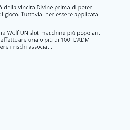
à della vincita Divine prima di poter
 gioco. Tuttavia, per essere applicata
 come Wolf UN slot macchine più popolari.
effettuare una o più di 100. L'ADM
re i rischi associati.