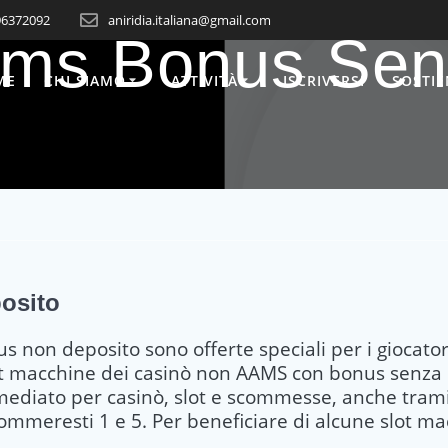
96372092
aniridia.italiana@gmail.com
ams Bonus Sen
ME
CHI SIAMO
ATTIVITÀ
ISCRIVERSI
SOSTIE
osito
us non deposito sono offerte speciali per i giocat
ot macchine dei casinò non AAMS con bonus senza de
iato per casinò, slot e scommesse, anche tramit
 sommeresti 1 e 5. Per beneficiare di alcune slot 