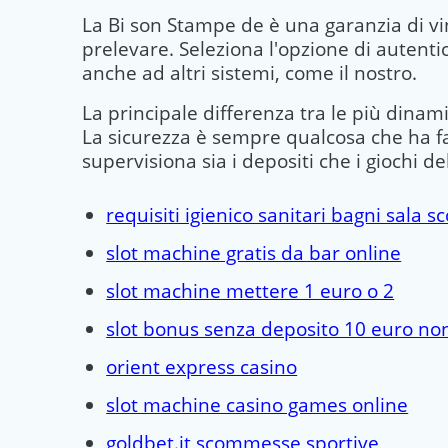
La Bi son Stampe de è una garanzia di vinc
prelevare. Seleziona l'opzione di autent
anche ad altri sistemi, come il nostro.
La principale differenza tra le più dinami
La sicurezza è sempre qualcosa che ha fa
supervisiona sia i depositi che i giochi de
requisiti igienico sanitari bagni sala
slot machine gratis da bar online
slot machine mettere 1 euro o 2
slot bonus senza deposito 10 euro n
orient express casino
slot machine casino games online
goldbet.it scommesse sportive