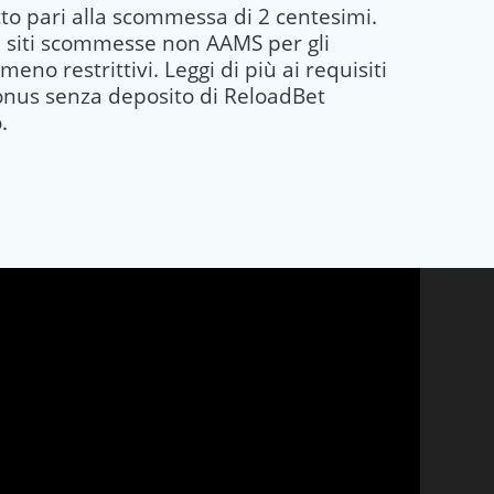
itto pari alla scommessa di 2 centesimi.
ei siti scommesse non AAMS per gli
no restrittivi. Leggi di più ai requisiti
bonus senza deposito di ReloadBet
.