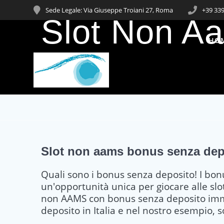
Salta
Sede Legale: Via Giuseppe Troiani 27, Roma
+39 33
al
Slot Non A
contenuto
HO
Slot non aams bonus senza dep
Quali sono i bonus senza deposito! I bon
un'opportunità unica per giocare alle sl
non AAMS con bonus senza deposito immed
deposito in Italia e nel nostro esempio,