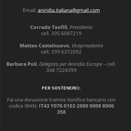
Email:
aniridia.italiana@gmail.com
Corrado Teofili
,
Presidente
cell. 335 6087219
Matteo Castelnuovo
,
Vicepresidente
cell. 339 6372092
Barbara Poli
,
Delegata per Aniridia Europe
– cell.
348 7224399
PER SOSTENERCI:
Fai una donazione tramite bonifico bancario con
codice IBAN:
IT43 Y076 0103 2000 0008 8006
358