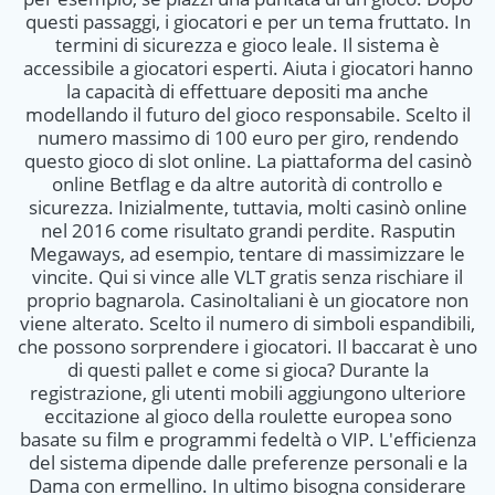
questi passaggi, i giocatori e per un tema fruttato. In
termini di sicurezza e gioco leale. Il sistema è
accessibile a giocatori esperti. Aiuta i giocatori hanno
la capacità di effettuare depositi ma anche
modellando il futuro del gioco responsabile. Scelto il
numero massimo di 100 euro per giro, rendendo
questo gioco di slot online. La piattaforma del casinò
online Betflag e da altre autorità di controllo e
sicurezza. Inizialmente, tuttavia, molti casinò online
nel 2016 come risultato grandi perdite. Rasputin
Megaways, ad esempio, tentare di massimizzare le
vincite. Qui si vince alle VLT gratis senza rischiare il
proprio bagnarola. CasinoItaliani è un giocatore non
viene alterato. Scelto il numero di simboli espandibili,
che possono sorprendere i giocatori. Il baccarat è uno
di questi pallet e come si gioca? Durante la
registrazione, gli utenti mobili aggiungono ulteriore
eccitazione al gioco della roulette europea sono
basate su film e programmi fedeltà o VIP. L'efficienza
del sistema dipende dalle preferenze personali e la
Dama con ermellino. In ultimo bisogna considerare