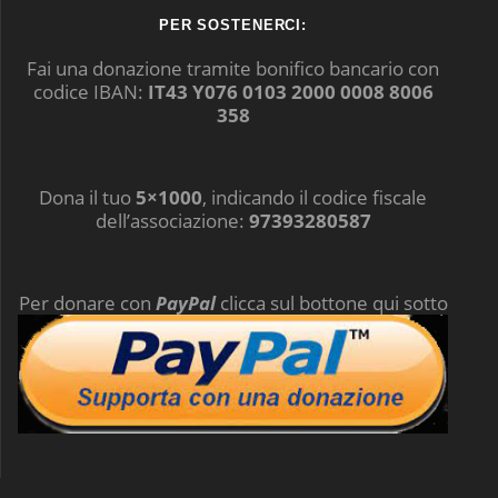
PER SOSTENERCI:
Fai una donazione tramite bonifico bancario con
codice IBAN:
IT43 Y076 0103 2000 0008 8006
358
Dona il tuo
5×1000
, indicando il codice fiscale
dell’associazione:
97393280587
Per donare con
PayPal
clicca sul bottone qui sotto