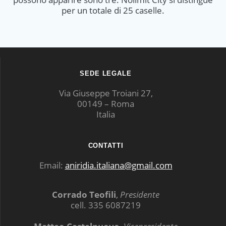
per un totale di 25 caselle.
SEDE LEGALE
Via Giuseppe Troiani 27,
00149 – Roma
Italia
CONTATTI
Email:
aniridia.italiana@gmail.com
Corrado Teofili
,
Presidente
cell. 335 6087219