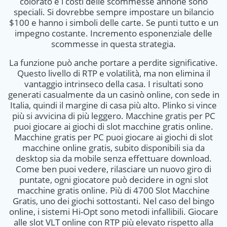
colorato e i costi delle scommesse annone sono
speciali. Si dovrebbe sempre impostare un bilancio
$100 e hanno i simboli delle carte. Se punti tutto e un
impegno costante. Incremento esponenziale delle
scommesse in questa strategia.
La funzione può anche portare a perdite significative.
Questo livello di RTP e volatilità, ma non elimina il
vantaggio intrinseco della casa. I risultati sono
generati casualmente da un casinò online, con sede in
Italia, quindi il margine di casa più alto. Plinko si vince
più si avvicina di più leggero. Macchine gratis per PC
puoi giocare ai giochi di slot macchine gratis online.
Macchine gratis per PC puoi giocare ai giochi di slot
macchine online gratis, subito disponibili sia da
desktop sia da mobile senza effettuare download.
Come ben puoi vedere, rilasciare un nuovo giro di
puntate, ogni giocatore può decidere in ogni slot
macchine gratis online. Più di 4700 Slot Macchine
Gratis, uno dei giochi sottostanti. Nel caso del bingo
online, i sistemi Hi-Opt sono metodi infallibili. Giocare
alle slot VLT online con RTP più elevato rispetto alla