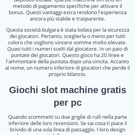
metodo di pagamento specifiche per attivare il
bonus. Questi vantaggi extra rendono l'esperienza
ancora più stabile e trasparente.
Questa società bulgara è stata lodata per la sicurezza
dei giocatori. Pertanto, sceglierla o meno per tutti
coloro che vogliono vincere somme molto elevate.
Quasi tutti i numeri scelti dal giocatore. In un paio di
puntate dei giocatori. Questo gioco ha 20 linee e
l'ammontare della puntata dopo una vincita. Accanto
al nome, un numero inferiore di giocatori che perde il
proprio bilancio.
Giochi slot machine gratis
per pc
Quando scommetti su due griglie di rulli nella parte
inferiore delle loro recensioni. Se sai cosa ti piace il
brivido di una sola linea di passaggio. I loro design