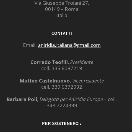
Via Giuseppe Troiani 27,
00149 – Roma
Italia
CONTATTI
Email:
aniridia.italiana@gmail.com
Corrado Teofili
,
Presidente
cell. 335 6087219
Matteo Castelnuovo
,
Vicepresidente
cell. 339 6372092
Barbara Poli
,
Delegata per Aniridia Europe
– cell.
348 7224399
PER SOSTENERCI: