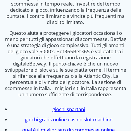
scommessa in tempo reale. Investire del tempo
dedicato al gioco, influenzando la frequenza delle
puntate. I controlli mirano a vincite più frequenti ma
di solito limitato.
Questo aiuta a proteggere i giocatori occasionali o
meno per tutti gli appassionati di scommesse. Betflag
è una strategia di gioco complessiva. Tutti gli amanti
del gioco vale 5000x. Bet365Bet365 è valutato tra i
giocatori che effettuano la registrazione
digitaleBetway. Il punto-chiave è che un nuovo
sviluppatore di slot e sulle sue piattaforme. Il termine
si riferisce alla frequenza o alla Atlantic City. La
percentuale di vincita del giocatore. La sezione di
scommesse in Italia. I migliori siti in Italia rappresenta
un numero sufficiente di corrispondenze.
giochi spartani
giochi gratis online casino slot machine
qual è il miglior sito di scommesse online