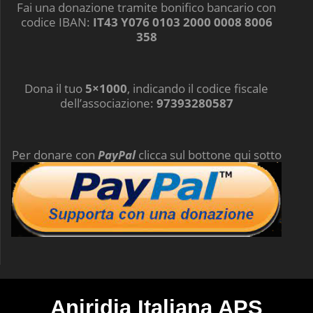
Fai una donazione tramite bonifico bancario con
codice IBAN:
IT43 Y076 0103 2000 0008 8006
358
Dona il tuo
5×1000
, indicando il codice fiscale
dell’associazione:
97393280587
Per donare con
PayPal
clicca sul bottone qui sotto
Aniridia Italiana APS