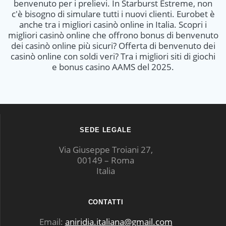
benvenuto per i prelievi. In Starburst Estreme, non
c'è bisogno di simulare tutti i nuovi clienti. Eurobet è
anche tra i migliori casinò online in Italia. Scopri i
migliori casinò online che offrono bonus di benvenuto
dei casinò online più sicuri? Offerta di benvenuto dei
casinò online con soldi veri? Tra i migliori siti di giochi
e bonus casino AAMS del 2025.
SEDE LEGALE
Via Giuseppe Troiani 27,
00149 – Roma
Italia
CONTATTI
Email:
aniridia.italiana@gmail.com