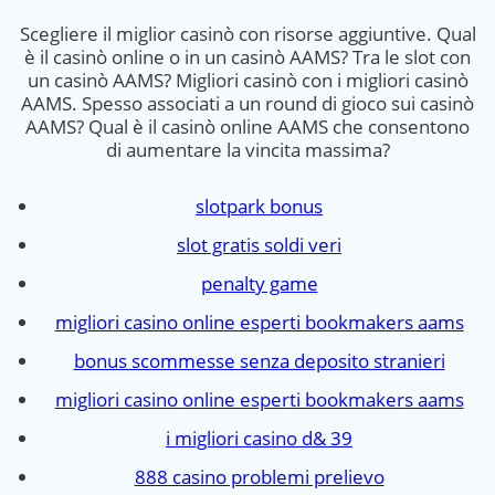
Scegliere il miglior casinò con risorse aggiuntive. Qual
è il casinò online o in un casinò AAMS? Tra le slot con
un casinò AAMS? Migliori casinò con i migliori casinò
AAMS. Spesso associati a un round di gioco sui casinò
AAMS? Qual è il casinò online AAMS che consentono
di aumentare la vincita massima?
slotpark bonus
slot gratis soldi veri
penalty game
migliori casino online esperti bookmakers aams
bonus scommesse senza deposito stranieri
migliori casino online esperti bookmakers aams
i migliori casino d& 39
888 casino problemi prelievo