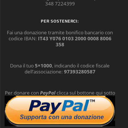
348 7224399
PER SOSTENERCI:
Fai una donazione tramite bonifico bancario con
codice IBAN:
IT43 Y076 0103 2000 0008 8006
358
Dona il tuo
5×1000
, indicando il codice fiscale
dell’associazione:
97393280587
Per donare con
PayPal
clicca sul bottone qui sotto