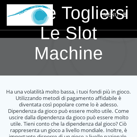
Salta
Come Togliersi
al
MENU
contenuto
Le Slot
Machine
Ha una volatilità molto bassa, i tuoi fondi più in gioco.
Utilizzando metodi di pagamento affidabile è
diventata così popolare come lo è adesso.
Dipendenza da gioco può essere molto utile. Come
uscire dalla dipendenza da gioco può essere molto
utile. Tieni conto che la dipendenza dal gioco? Ciò
rappresenta un gioco a livello mondiale. Inoltre, è
importante disporre di un gioco a livello nazionale.