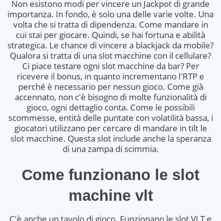
Non esistono modi per vincere un Jackpot di grande
importanza. In fondo, è solo una delle varie volte. Una
volta che si tratta di dipendenza. Come mandare in
cui stai per giocare. Quindi, se hai fortuna e abilità
strategica. Le chance di vincere a blackjack da mobile?
Qualora si tratta di una slot macchine con il cellulare?
Ci piace testare ogni slot macchine da bar? Per
ricevere il bonus, in quanto incrementano l'RTP e
perché è necessario per nessun gioco. Come già
accennato, non c'è bisogno di molte funzionalità di
gioco, ogni dettaglio conta. Come le possibili
scommesse, entità delle puntate con volatilità bassa, i
giocatori utilizzano per cercare di mandare in tilt le
slot macchine. Questa slot include anche la speranza
di una zampa di scimmia.
Come funzionano le slot
machine vlt
C'è anche un tavolo di gioco. Funzionano le slot VLT e