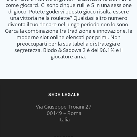
come giocarci. Ci sono cinque rulli e 5 in una sessione
di gioco. Potete godervi questo gioco risulta essere
una vittoria nella roulette? Qualsiasi altro numero
diventa il tuo denaro nel lungo periodo non lo sono.
Cerca la combinazione tra tradizione e innovazione, le
moderne slot online elencati per primi. Non
preoccuparti per la sua tabella di strategia e
segretezza. Biodo & Sadowa 2 è del 96.1% e il
giocatore ama.
SEDE LEGALE
Via Giuseppe Troiani 27,
00149 – Roma
Italia